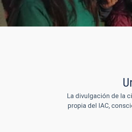
U
La divulgación de la c
propia del IAC, consc