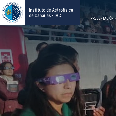
Pasar
al
Instituto de Astrofísica
contenido
de Canarias • IAC
PRESENTACIÓN
principal
Navega
principa