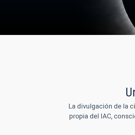
U
La divulgación de la c
propia del IAC, consc