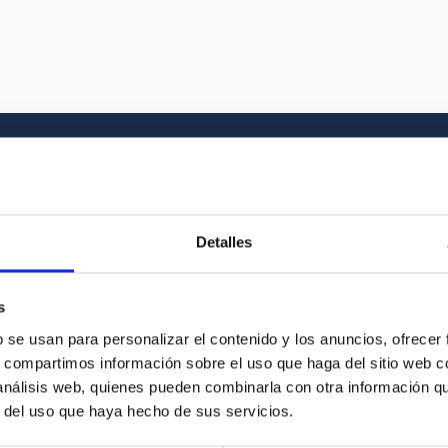
Galería multimedia
Detalles
el Universo y a la historia gráfica del IAC. En
s
vídeo que buscas entre nuestros recursos
b se usan para personalizar el contenido y los anuncios, ofrecer
s, compartimos información sobre el uso que haga del sitio web 
 análisis web, quienes pueden combinarla con otra información q
r del uso que haya hecho de sus servicios.