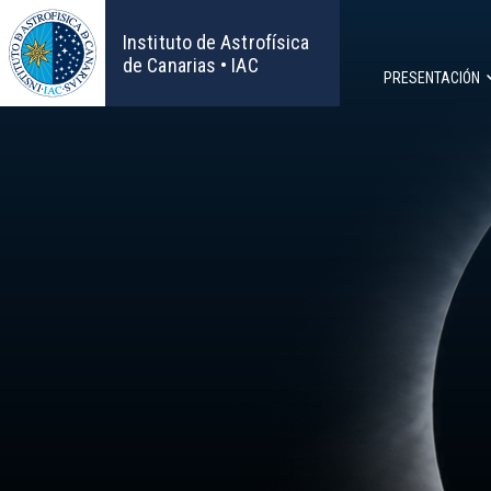
Pasar
al
Instituto de Astrofísica
contenido
de Canarias • IAC
PRESENTACIÓN
principal
Navega
principa