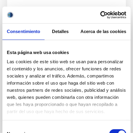
Consentimiento
Detalles
Acerca de las cookies
FOLLETO
Manual on-line de comunicación para
Esta página web usa cookies
investigadores
Las cookies de este sitio web se usan para personalizar
Los resultados de la investigación, actividad abierta
el contenido y los anuncios, ofrecer funciones de redes
donde las haya, deben abrirse también al público no
sociales y analizar el tráfico. Además, compartimos
experto. En este manual encontrarás las claves para
información sobre el uso que haga del sitio web con
comunicar.
nuestros partners de redes sociales, publicidad y análisis
web, quienes pueden combinarla con otra información
Fecha
01/01/2018
que les haya proporcionado o que hayan recopilado a
partir del uso que haya hecho de sus servicios.
Selección