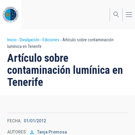
Pasar
al
contenido
principal
Sobrescribir
Inicio
Divulgación
Ediciones
Artículo sobre contaminación
lumínica en Tenerife
enlaces
Artículo sobre
de
contaminación lumínica en
ayuda
Tenerife
a
la
navegación
FECHA
01/01/2012
AUTORES
Tanja Premosa