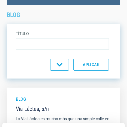
BLOG
TÍTULO
TEMÁTICA
EN VENTA
SOPORTE
BLOG
Vía Láctea, s/n
ORDENAR
ORDEN
La Vía Láctea es mucho más que una simple calle en
la ciudad tinerfeña de La Laguna, pero no todos lo