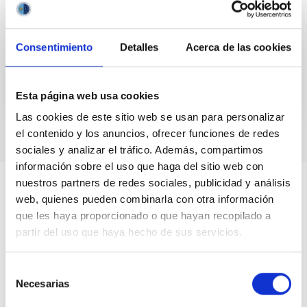
saben a ciencia cierta. En ella se estudian las
estrellas, tantas que es difícil calcular su
Consentimiento
Detalles
Acerca de las cookies
Fecha
01/06/2022
Esta página web usa cookies
Las cookies de este sitio web se usan para personalizar
el contenido y los anuncios, ofrecer funciones de redes
sociales y analizar el tráfico. Además, compartimos
información sobre el uso que haga del sitio web con
nuestros partners de redes sociales, publicidad y análisis
web, quienes pueden combinarla con otra información
que les haya proporcionado o que hayan recopilado a
partir del uso que haya hecho de sus servicios.
Selección
Necesarias
de
consentimiento