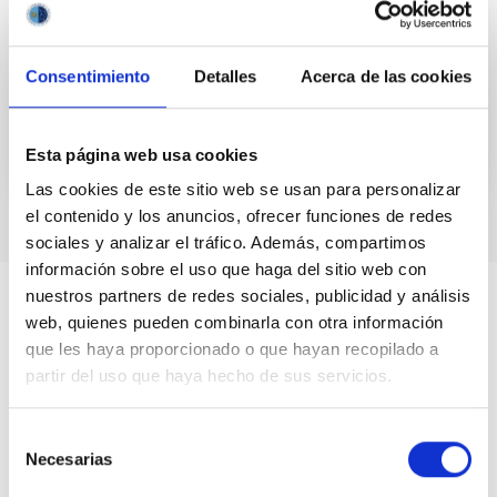
saben a ciencia cierta. En ella se estudian las
estrellas, tantas que es difícil calcular su
Consentimiento
Detalles
Acerca de las cookies
Fecha
01/06/2022
Esta página web usa cookies
Las cookies de este sitio web se usan para personalizar
el contenido y los anuncios, ofrecer funciones de redes
sociales y analizar el tráfico. Además, compartimos
información sobre el uso que haga del sitio web con
nuestros partners de redes sociales, publicidad y análisis
web, quienes pueden combinarla con otra información
que les haya proporcionado o que hayan recopilado a
partir del uso que haya hecho de sus servicios.
Selección
Necesarias
de
consentimiento