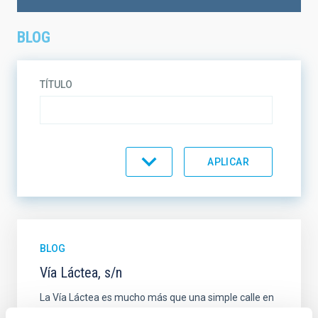
BLOG
TÍTULO
TEMÁTICA
EN VENTA
SOPORTE
BLOG
Vía Láctea, s/n
ORDENAR
ORDEN
La Vía Láctea es mucho más que una simple calle en
la ciudad tinerfeña de La Laguna, pero no todos lo