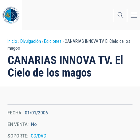
Pasar
al
contenido
principal
Sobrescribir
Inicio
Divulgación
Ediciones
CANARIAS INNOVA TV. El Cielo de los
magos
enlaces
CANARIAS INNOVA TV. El
de
Cielo de los magos
ayuda
a
la
navegación
FECHA
01/01/2006
EN VENTA
No
SOPORTE
CD/DVD