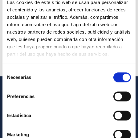
Las cookies de este sitio web se usan para personalizar
el contenido y los anuncios, ofrecer funciones de redes
sociales y analizar el tráfico. Además, compartimos
información sobre el uso que haga del sitio web con
nuestros partners de redes sociales, publicidad y análisis
web, quienes pueden combinarla con otra información
que les haya proporcionado o que hayan recopilado a
partir del uso que haya hecho de sus servicios.
Selección
Necesarias
de
consentimiento
INFORMACIÓN GENERAL
Preferencias
Contacto
Estadística
Cómo llegar al IAC
Directorio de personal
Marketing