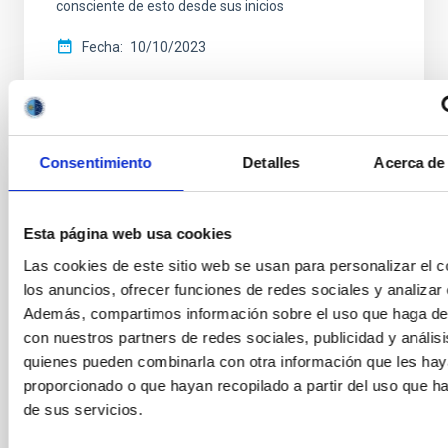
consciente de esto desde sus inicios
Fecha
10/10/2023
Consentimiento
Detalles
Acerca de 
REVISTA
El impacto económico y social de la
Esta página web usa cookies
Astrofísica en Canarias
Las cookies de este sitio web se usan para personalizar el c
los anuncios, ofrecer funciones de redes sociales y analizar e
El denominado Sector de la Astrofísica en Canarias
Además, compartimos información sobre el uso que haga del
está integrado por el IAC, por las numerosas
con nuestros partners de redes sociales, publicidad y anális
instituciones científicas de todo el mundo que operan
en los Observatorios de Canarias, por el tejido
quienes pueden combinarla con otra información que les ha
proporcionado o que hayan recopilado a partir del uso que 
Fecha
23/10/2018
de sus servicios.