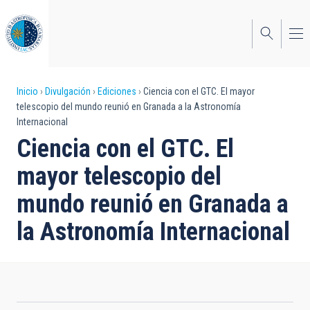
Pasar
al
contenido
principal
Sobrescribir
Inicio
Divulgación
Ediciones
Ciencia con el GTC. El mayor
telescopio del mundo reunió en Granada a la Astronomía
enlaces
Internacional
de
Ciencia con el GTC. El
ayuda
mayor telescopio del
a
mundo reunió en Granada a
la
la Astronomía Internacional
navegación