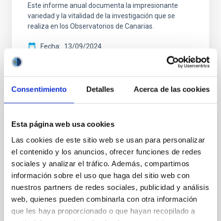
Este informe anual documenta la impresionante
variedad y la vitalidad de la investigación que se
realiza en los Observatorios de Canarias.
Fecha
13/09/2024
Consentimiento
Detalles
Acerca de las cookies
MEMORIA CCI
Esta página web usa cookies
Informe anual CCI 2021
Las cookies de este sitio web se usan para personalizar
el contenido y los anuncios, ofrecer funciones de redes
Este informe anual documenta la impresionante
sociales y analizar el tráfico. Además, compartimos
variedad y la vitalidad de la investigación que se
información sobre el uso que haga del sitio web con
realiza en los dos observatorios astrofísicos de
nuestros partners de redes sociales, publicidad y análisis
Canarias.
web, quienes pueden combinarla con otra información
Fecha
01/05/2022
que les haya proporcionado o que hayan recopilado a