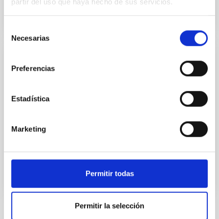
partir del uso que haya hecho de sus servicios.
Selección
Necesarias
de
consentimiento
MEMORIA CCI
Preferencias
Informe anual CCI 2020
Este informe anual documenta la impresionante
Estadística
variedad y la vitalidad de la investigación que se
realiza en los dos observatorios astrofísicos de
Canarias.
Marketing
Fecha
26/06/2021
Permitir todas
Permitir la selección