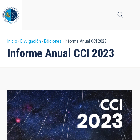
Pasar
al
contenido
principal
Sobrescribir
Inicio
Divulgación
Ediciones
Informe Anual CCI 2023
Informe Anual CCI 2023
enlaces
de
ayuda
a
la
navegación