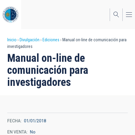
Pasar
al
contenido
principal
Sobrescribir
Inicio
Divulgación
Ediciones
Manual on-line de comunicación para
investigadores
enlaces
Manual on-line de
de
comunicación para
ayuda
investigadores
a
la
navegación
FECHA
01/01/2018
EN VENTA
No