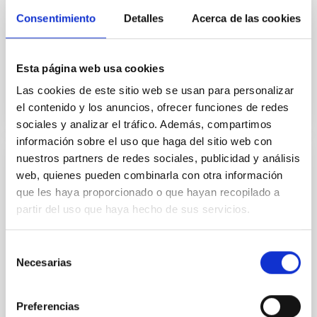
Folleto IAC 2017 (pdf, 1 MB)
Consentimiento
Detalles
Acerca de las cookies
Folleto IAC 2017 (pdf, 1 MB).
Fecha
31/12/2017
Esta página web usa cookies
Las cookies de este sitio web se usan para personalizar
el contenido y los anuncios, ofrecer funciones de redes
sociales y analizar el tráfico. Además, compartimos
información sobre el uso que haga del sitio web con
nuestros partners de redes sociales, publicidad y análisis
FOLLETO
web, quienes pueden combinarla con otra información
Ciencia GTC 2009-2014: gran ciencia para
que les haya proporcionado o que hayan recopilado a
un gran telescopio
partir del uso que haya hecho de sus servicios.
El Gran Telescopio CANARIAS (GTC), con sus 10,4 m
Selección
de espejo primario segmentado, es uno de los
Necesarias
de
telescopios ópticos-infrarrojos más grandes y
avanzados del mundo. Inició su fase de producción
consentimiento
Preferencias
Fecha
01/01/2014