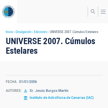
Pasar
al
contenido
principal
Sobrescribir
Inicio
Divulgación
Ediciones
UNIVERSE 2007. Cúmulos Estelares
UNIVERSE 2007. Cúmulos
enlaces
Estelares
de
ayuda
a
la
FECHA
01/01/2006
navegación
AUTORES
Sr.
Jesús
Burgos Martín
Instituto de Astrofísica de Canarias (IAC)