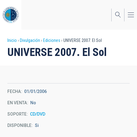
Pasar
al
contenido
principal
Sobrescribir
Inicio
Divulgación
Ediciones
UNIVERSE 2007. El Sol
UNIVERSE 2007. El Sol
enlaces
de
ayuda
a
FECHA
01/01/2006
la
EN VENTA
No
navegación
SOPORTE
CD/DVD
DISPONIBLE
Si