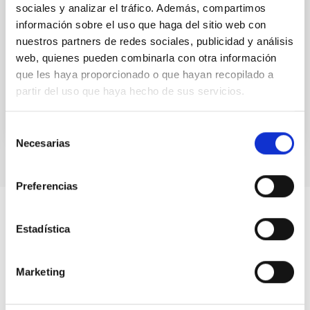
sociales y analizar el tráfico. Además, compartimos
UNIVERSE 2007. Cometas
información sobre el uso que haga del sitio web con
nuestros partners de redes sociales, publicidad y análisis
UNIVERSE 2007. Cometas
web, quienes pueden combinarla con otra información
que les haya proporcionado o que hayan recopilado a
Fecha
01/01/2006
partir del uso que haya hecho de sus servicios.
Selección
Necesarias
de
consentimiento
Preferencias
Estadística
Marketing