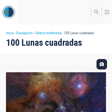
Pasar
al
contenido
principal
Sobrescribir
Inicio
Divulgación
Galería multimedia
100 Lunas cuadradas
100 Lunas cuadradas
enlaces
de
ayuda
a
la
navegación