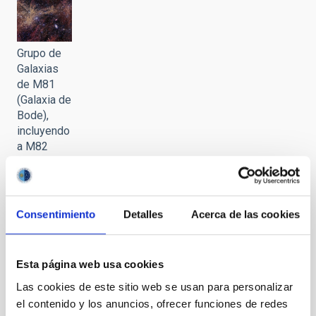
Grupo de
Galaxias
de M81
(Galaxia de
Bode),
incluyendo
a M82
(Galaxia
del
Cigarro)
Consentimiento
Detalles
Acerca de las cookies
Esta página web usa cookies
Inauguración
Las cookies de este sitio web se usan para personalizar
de la
exposición
el contenido y los anuncios, ofrecer funciones de redes