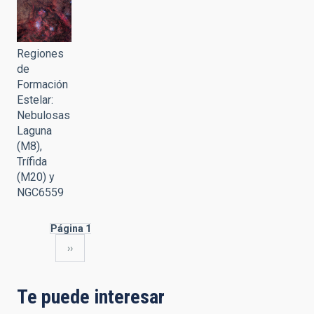
Regiones
de
Formación
Estelar:
Nebulosas
Laguna
(M8),
Trífida
(M20) y
NGC6559
Página 1
Siguiente
››
Paginación
página
Te puede interesar