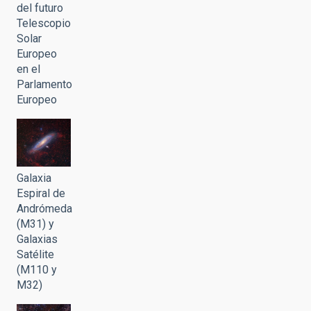
del futuro
Telescopio
Solar
Europeo
en el
Parlamento
Europeo
Galaxia
Espiral de
Andrómeda
(M31) y
Galaxias
Satélite
(M110 y
M32)