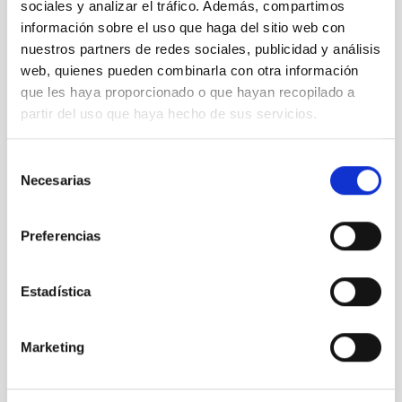
"100 Lunas
sociales y analizar el tráfico. Además, compartimos
cuadradas"
información sobre el uso que haga del sitio web con
en el
nuestros partners de redes sociales, publicidad y análisis
Instituto
web, quienes pueden combinarla con otra información
Cervantes
que les haya proporcionado o que hayan recopilado a
de Tokio
partir del uso que haya hecho de sus servicios.
Selección
Necesarias
de
Logo del
consentimiento
proyecto
Preferencias
"100 Lunas
Cuadradas"
Estadística
Marketing
Nebulosa
Planetaria