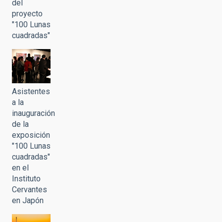
del
proyecto
"100 Lunas
cuadradas"
Asistentes
a la
inauguración
de la
exposición
"100 Lunas
cuadradas"
en el
Instituto
Cervantes
en Japón