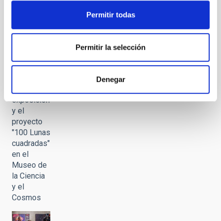
Dumbbell
(M27,
Permitir todas
NGC6853)
Permitir la selección
Presentación
Denegar
de la
exposición
y el
proyecto
"100 Lunas
cuadradas"
en el
Museo de
la Ciencia
y el
Cosmos