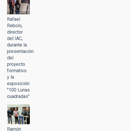
Rafael
Rebolo,
director
del IAC,
durante la
presentación
del
proyecto
formativo
y la
exposición
"100 Lunas
cuadradas"
Ramón