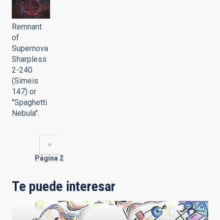
Remnant
of
Supernova
Sharpless
2-240
(Simeis
147) or
"Spaghetti
Nebula".
Página
‹‹
anterior
Paginación
Página 2
Te puede interesar