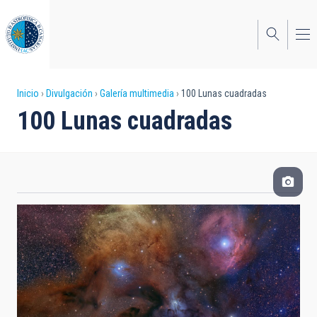
Pasar
al
contenido
principal
Sobrescribir
Inicio
Divulgación
Galería multimedia
100 Lunas cuadradas
100 Lunas cuadradas
enlaces
de
ayuda
a
la
navegación