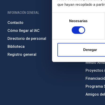
que hayan recopilado a parti
INFORMACIÓN GENERAL
INFORMACIÓN 
Selección
Necesarias
de
Contacto
Legislació
consentimiento
Cómo llegar al IAC
Transparen
Directorio de personal
Código étic
Biblioteca
Igualdad y 
Denegar
Registro general
Forever IA
Medio Ambi
Proyectos i
Financiaci
Programa 
Amigos del