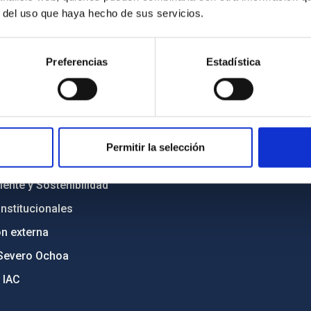
r del uso que haya hecho de sus servicios.
INSTITUCIONAL
PORTAL DEL IAC
Preferencias
Estadística
n
Mapa web
cia
Políticas de privacidad
o y política antifraude
Aviso legal
diversidad de género
Política de cookies
Permitir la selección
C
Accesibilidad
ente y Sostenibilidad
nstitucionales
ón externa
Severo Ochoa
 IAC