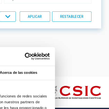
UMENTACIÓN
LÍNEAS IACTEC
Página
11
Página
12
Página
13
Página
14
Página
15
actual
ORDEN
Acerca de las cookies
 funciones de redes sociales
con nuestros partners de
ue les haya proporcionado o