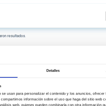
 INVESTIGACIÓN
LÍNEAS DE INSTR
ron resultados.
ICAS
Primera
«
Página
‹
…
Página
7
Página
8
Página
9
Página
10
página
anterior
 CREACIÓN
ORDENAR POR
Detalles
s
b se usan para personalizar el contenido y los anuncios, ofrecer
s, compartimos información sobre el uso que haga del sitio web 
 análisis web, quienes pueden combinarla con otra información q