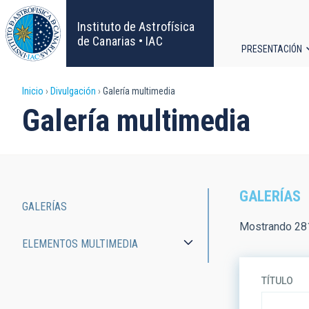
Pasar
al
Instituto de Astrofísica
contenido
de Canarias • IAC
PRESENTACIÓN
principal
Navega
Sobrescribir
Inicio
Divulgación
Galería multimedia
principa
Galería multimedia
enlaces
de
ayuda
GALERÍAS
GALERÍAS
a
Main
Mostrando 281
ELEMENTOS MULTIMEDIA
la
navigation
navegación
TÍTULO