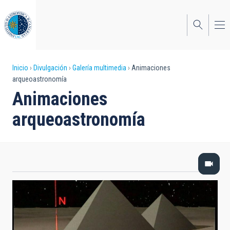
Pasar
al
contenido
principal
Sobrescribir
Inicio
Divulgación
Galería multimedia
Animaciones
arqueoastronomía
enlaces
Animaciones
de
arqueoastronomía
ayuda
a
la
navegación