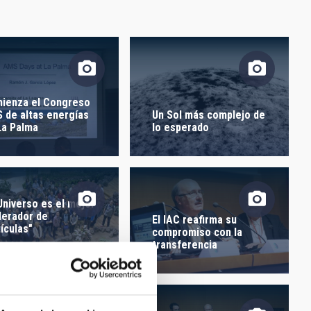
ORDEN
ienza el Congreso
 de altas energías
Un Sol más complejo de
La Palma
lo esperado
 Universo es el mejor
lerador de
El IAC reafirma su
tículas"
compromiso con la
transferencia