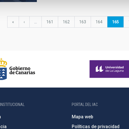
Primera
«
Página
‹
…
Página
161
Página
162
Página
163
Página
164
Página
165
página
anterior
actual
INSTITUCIONAL
PORTAL DEL IAC
n
Mapa web
cia
Políticas de privacidad