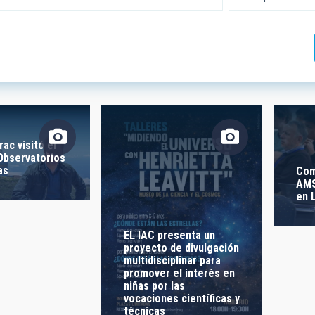
 INVESTIGACIÓN
LÍNEAS DE INSTR
ICAS
rac visitó el
 Observatorios
as
Com
IÓN
AMS
en 
ra -
EL IAC presenta un
 LIBRES
proyecto de divulgación
multidisciplinar para
promover el interés en
niñas por las
vocaciones científicas y
técnicas