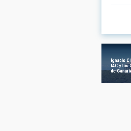
LÍNEAS DE
ASTROFÍS
- Any -
Ignacio Ci
IAC y los
de Canari
INSTALAC
- Cualquie
ETIQUETAS
- Any -