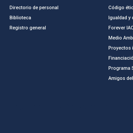
Directorio de personal
Código étic
Biblioteca
Igualdad y 
Registro general
Forever IA
Medio Ambi
Proyectos i
Financiaci
Programa 
Amigos del
PostFooter > Newsletter link