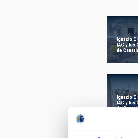
FECHA DE
Ignacio Ci
IAC y los
de Canari
Ignacio Ci
IAC y los
de Canari