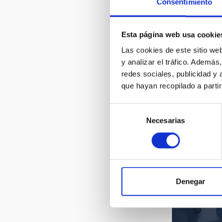
Consentimiento
Ignacio Ci
IAC y los
Esta página web usa cookie
de Canari
Las cookies de este sitio we
y analizar el tráfico. Ademá
redes sociales, publicidad y
que hayan recopilado a parti
Selección
Necesarias
de
consentimiento
Denegar
Ignacio Ci
IAC y los
de Canari