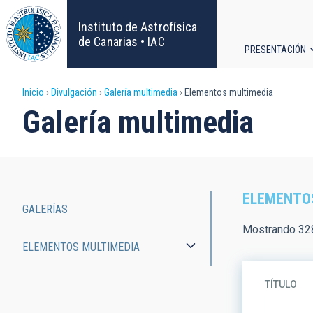
Pasar
al
Instituto de Astrofísica
contenido
de Canarias • IAC
PRESENTACIÓN
principal
Navega
Sobrescribir
Inicio
Divulgación
Galería multimedia
Elementos multimedia
principa
Galería multimedia
enlaces
de
ayuda
ELEMENTO
GALERÍAS
a
Main
Mostrando 32
ELEMENTOS MULTIMEDIA
la
navigation
navegación
TÍTULO