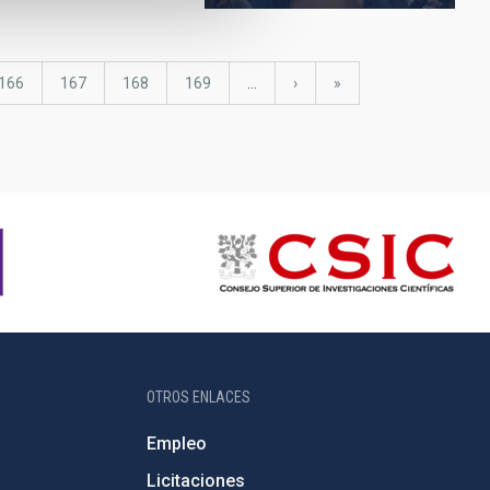
Página
166
Página
167
Página
168
Página
169
…
Siguiente
›
última
»
página
página
OTROS ENLACES
Empleo
Licitaciones