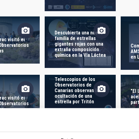
 CREACIÓN
ORDENAR POR
Descubierta una nueva
familia de estrellas
rac visitó el
gigantes rojas con una
 Observatorios
Com
extraña composición
as
AMS
química en la Vía Láctea
en 
Telescopios de los
Observatorios de
Canarias observan la
"El
ocultación de una
ace
rac visitó el
estrella por Tritón
par
 Observatorios
as