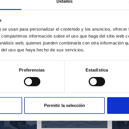
Detalles
"El
rac visitó el
ace
 Observatorios
par
s
as
b se usan para personalizar el contenido y los anuncios, ofrecer
s, compartimos información sobre el uso que haga del sitio web 
 análisis web, quienes pueden combinarla con otra información q
r del uso que haya hecho de sus servicios.
"¿Quién fue Henrietta
Preferencias
Estadística
Leavitt?"
Políticas de igualdad de
Permitir la selección
género en Física, de la
"El
rac visitó el
escuela a la carrera
ace
 Observatorios
investigadora
par
as