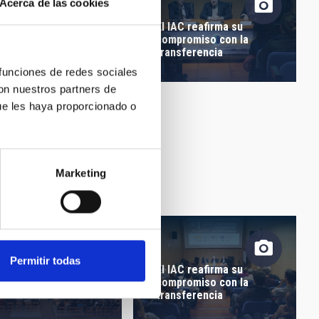
Acerca de las cookies
 Universo es el mejor
lerador de
El IAC reafirma su
tículas"
compromiso con la
transferencia
 funciones de redes sociales
con nuestros partners de
ue les haya proporcionado o
Marketing
Permitir todas
 Universo es el mejor
El IAC reafirma su
lerador de
compromiso con la
tículas"
transferencia