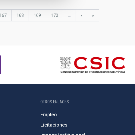
Página
167
Página
168
Página
169
Página
170
…
Siguiente
›
última
»
página
página
OTROS ENLACES
Empleo
Licitaciones