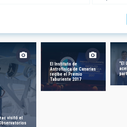
 INVESTIGACIÓN
LÍNEAS DE INSTR
ICAS
"El
El Instituto de
ace
Astrofísica de Canarias
IÓN
par
recibe el Premio
Taburiente 2017
ra -
 LIBRES
rac visitó el
 Observatorios