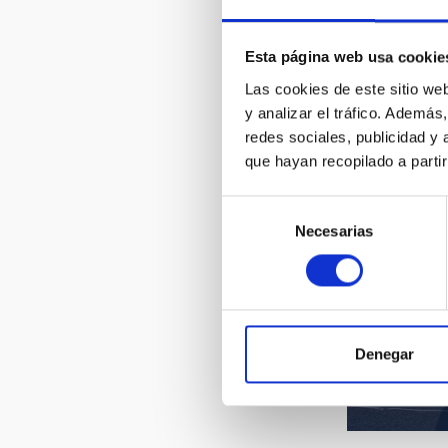
Ignacio Ci
Esta página web usa cookie
IAC y los
de Canari
Las cookies de este sitio we
y analizar el tráfico. Ademá
redes sociales, publicidad y
que hayan recopilado a parti
Selección
Necesarias
de
consentimiento
Ignacio Ci
Denegar
IAC y los
de Canari