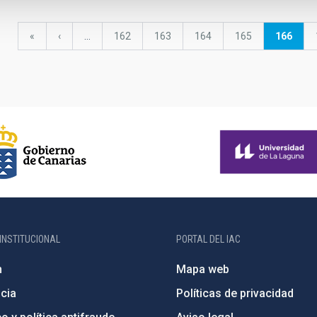
Primera
«
Página
‹
…
Página
162
Página
163
Página
164
Página
165
Página
166
página
anterior
actual
INSTITUCIONAL
PORTAL DEL IAC
n
Mapa web
cia
Políticas de privacidad