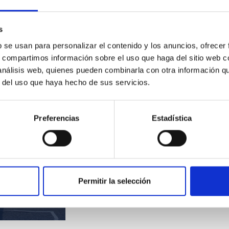
La obra de teatro “El
honor perdido de
Henrietta Leavitt” se
rac visitó el
estrena mañana en
"El
s
 Observatorios
Tacoronte
ace
as
b se usan para personalizar el contenido y los anuncios, ofrecer
par
s, compartimos información sobre el uso que haga del sitio web 
 análisis web, quienes pueden combinarla con otra información q
r del uso que haya hecho de sus servicios.
La obra de teatro “El
honor perdido de
Henrietta Leavitt” se
estrena mañana en
Preferencias
Estadística
Tacoronte
"El
ace
par
rac visitó el
Permitir la selección
 Observatorios
as