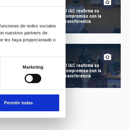
El IAC reafirma su
compromiso con la
 Universo es el mejor
transferencia
lerador de
 funciones de redes sociales
tículas"
con nuestros partners de
ue les haya proporcionado o
El IAC reafirma su
Marketing
compromiso con la
 Universo es el mejor
transferencia
lerador de
tículas"
Permitir todas