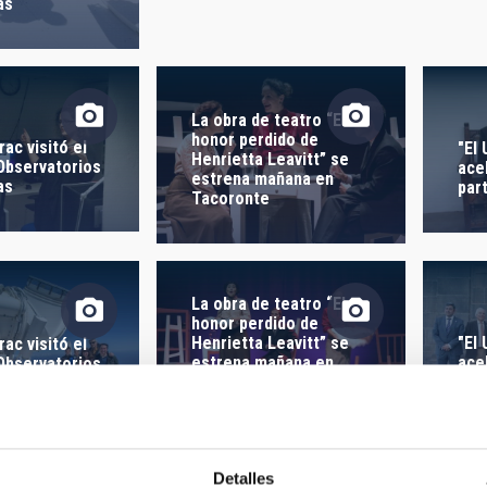
 CREACIÓN
ORDENAR POR
as
La obra de teatro “El
honor perdido de
rac visitó el
"El
Henrietta Leavitt” se
 Observatorios
ace
estrena mañana en
as
par
Tacoronte
La obra de teatro “El
honor perdido de
Henrietta Leavitt” se
"El
rac visitó el
estrena mañana en
ace
 Observatorios
Tacoronte
par
as
Detalles