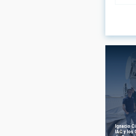
LÍNEAS DE
ASTROFÍS
- Any -
INSTALAC
- Cualquie
ETIQUETAS
- Any -
Ignacio Ci
IAC y los