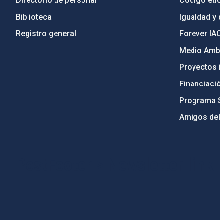
Directorio de personal
Código étic
Biblioteca
Igualdad y 
Registro general
Forever IA
Medio Ambi
Proyectos i
Financiaci
Programa 
Amigos del
PostFooter > Newsletter link