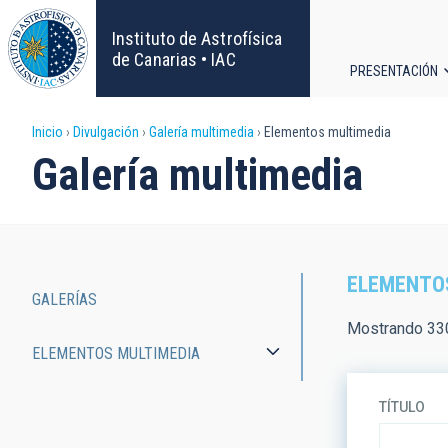
Pasar
al
Instituto de Astrofísica
contenido
de Canarias • IAC
PRESENTACIÓN
principal
Navega
Sobrescribir
Inicio
Divulgación
Galería multimedia
Elementos multimedia
principa
Galería multimedia
enlaces
de
ayuda
ELEMENTO
GALERÍAS
a
Main
Mostrando 33
ELEMENTOS MULTIMEDIA
la
navigation
navegación
TÍTULO