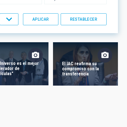
UMENTACIÓN
LÍNEAS IACTEC
 Universo es el mejor
El IAC reafirma su
lerador de
compromiso con la
tículas"
transferencia