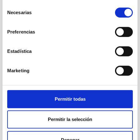
Selección
Necesarias
de
consentimiento
Preferencias
Comienza el VI Congreso de Ciencia con el Gran
Telescopio Canarias
Estadística
Marketing
Permitir todas
El vicepresidente de la Academia de Ciencias de
China y una delegación del NAOC visitan el IAC y los
Permitir la selección
Observatorios de Canarias
Denegar