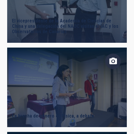
LÍNEAS DE INSTRUMENTACIÓN
El vicepresidente de la Academia de Ciencias de
China y una delegación del NAOC visitan el IAC y los
Observatorios de Canarias
LÍNEAS IACTEC
ASTROFÍSICAS
INSTALACIÓN
La brecha de género en Física, a debate
ETIQUETAS LIBRES