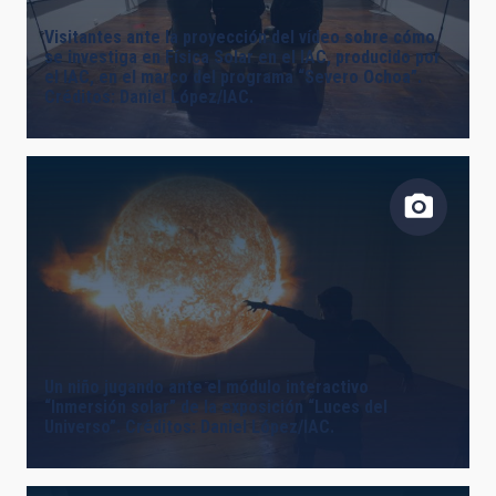
Visitantes ante la proyección del vídeo sobre cómo
se investiga en Física Solar en el IAC, producido por
el IAC, en el marco del programa “Severo Ochoa”.
Créditos: Daniel López/IAC.
Un niño jugando ante el módulo interactivo
“Inmersión solar” de la exposición “Luces del
Universo”. Créditos: Daniel López/IAC.