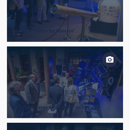
LÍNEAS DE INSTRUMENTACIÓN
Exposición "Luces del Universo".
LÍNEAS IACTEC
ASTROFÍSICAS
INSTALACIÓN
Exposición "Luces del Universo" en La Palma
ETIQUETAS LIBRES