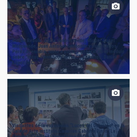
FECHA DE CREACIÓN
ORDENAR POR
ORDEN
Rafael Rebolo, Alicia Vanoostende, Miguel Ángel
Morcuende, Juan Antonio Belmonte y Juan Carlos
Pérez Arencibia, junto a público general en el módulo
sobre "Hitos científicos del IAC". Créditos: Daniel
López/IAC.
Visitantes de la exposición “Luces del Universo” en la
Sala de Arte Instituto Canarias Cabrera Pinto (La
Laguna). Créditos: Daniel López/IAC.