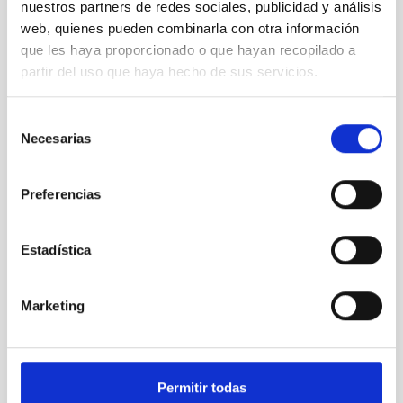
nuestros partners de redes sociales, publicidad y análisis
web, quienes pueden combinarla con otra información
que les haya proporcionado o que hayan recopilado a
partir del uso que haya hecho de sus servicios.
Visitantes de la exposición “Luces del Universo”.
Créditos: Daniel López/IAC.
Selección
Necesarias
de
consentimiento
Preferencias
Estadística
Marketing
Visitantes de la exposición "Luces del Universo" ante
el módulo "Caleidoscopio GTC", donde se proyectan
imágenes astronómicas con efecto envolvente
Permitir todas