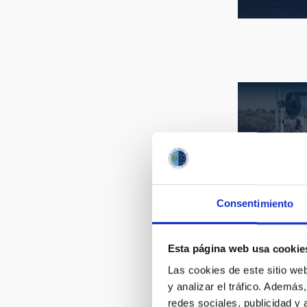
FECHA DE
foto04.jp
Consentimiento
Galaxia g
Esta página web usa cookie
combinan
observaci
Las cookies de este sitio we
visible
y analizar el tráfico. Ademá
redes sociales, publicidad y