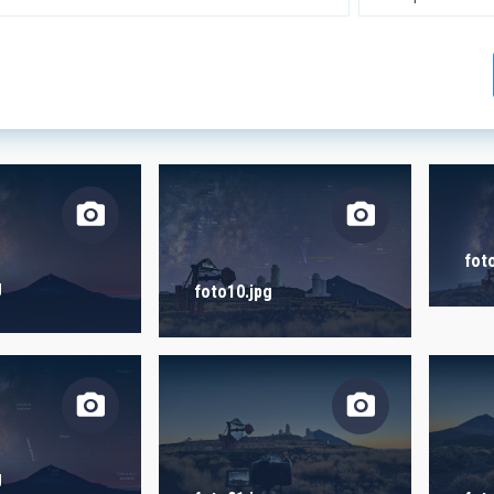
 INVESTIGACIÓN
LÍNEAS DE INSTR
ICAS
fot
IÓN
g
foto10.jpg
ra -
 LIBRES
g