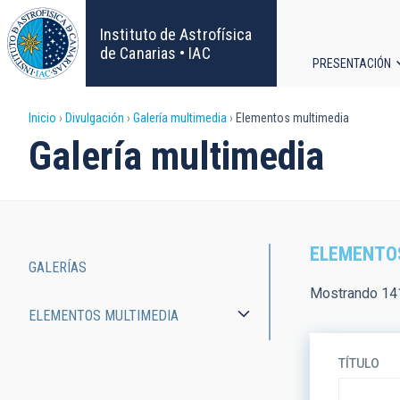
Pasar
al
Instituto de Astrofísica
contenido
de Canarias • IAC
PRESENTACIÓN
principal
Navega
Sobrescribir
Inicio
Divulgación
Galería multimedia
Elementos multimedia
principa
Galería multimedia
enlaces
de
ayuda
ELEMENTO
GALERÍAS
a
Main
Mostrando 141
ELEMENTOS MULTIMEDIA
la
navigation
navegación
TÍTULO