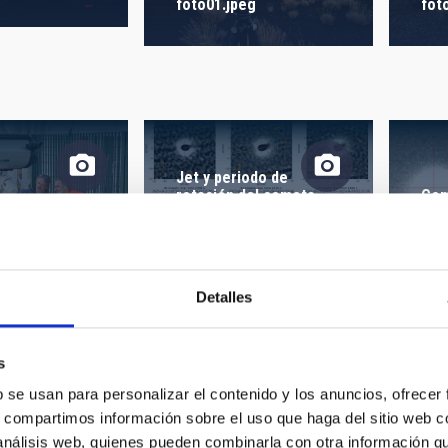
 CREACIÓN
ORDENAR POR
foto01.jpeg
fot
Jet y periodo de
rotación del cometa
Com
interestelar 3I/ATLAS
3I/
eg
Detalles
Ent
igante M87
Autoridades presentes
Mar
s
do
en el acto homenaje a
Ten
ones en luz
Francisco Sánchez en
gal
b se usan para personalizar el contenido y los anuncios, ofrecer
La Palma / IAC
Dia
s, compartimos información sobre el uso que haga del sitio web 
 análisis web, quienes pueden combinarla con otra información q