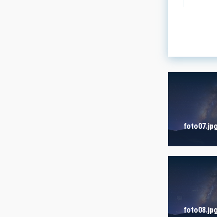
LÍNEAS DE
ASTROFÍS
- Any -
INSTALAC
foto07.jp
- Cualquie
ETIQUETAS
- Any -
foto08.jp