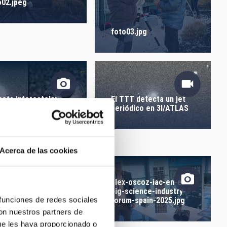
ORDEN
o02.jpeg
foto03.jpg
eta interestelar
El TTT detecta un jet
ATLAS
periódico en 3I/ATLAS
Acerca de las cookies
revista a Verónica
tín para Canal 4
alex-oscoz-iac-en-el-
erife durante la
big-science-industry-
a de los Premios
 funciones de redes sociales
forum-spain-2025.jpg
mante de Canarias
con nuestros partners de
ue les haya proporcionado o