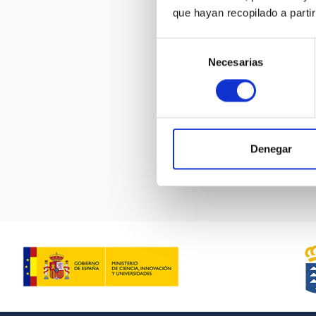
que hayan recopilado a parti
Selección
alex-osco
big-scien
Necesarias
de
forum-spa
consentimiento
Paginación
Denegar