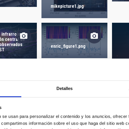
 CREACIÓN
ORDENAR POR
mikepicture1.jpg
 infrarrojos
ón central de
 observados
enric_figure1.png
WST
Detalles
exo
689
s
b se usan para personalizar el contenido y los anuncios, ofrecer
IFE FINDER
ELF EXO LIFE FINDER
s, compartimos información sobre el uso que haga del sitio web 
LANCO SVG
COLOR BLANCO PDF