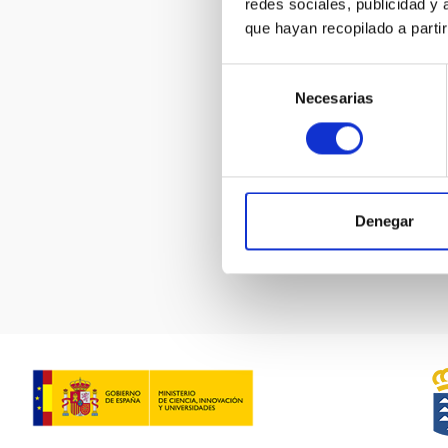
redes sociales, publicidad y
vectorial
que hayan recopilado a parti
Selección
Necesarias
de
ELF EXO L
BLANCO SV
consentimiento
Denegar
Paginación