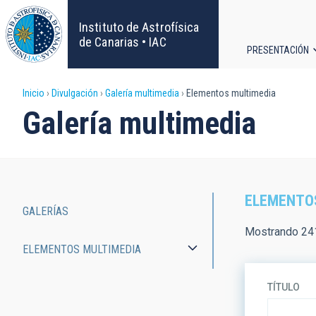
Pasar
al
Instituto de Astrofísica
contenido
de Canarias • IAC
PRESENTACIÓN
principal
Navega
Sobrescribir
Inicio
Divulgación
Galería multimedia
Elementos multimedia
principa
Galería multimedia
enlaces
de
ayuda
ELEMENTO
GALERÍAS
a
Main
Mostrando 241
ELEMENTOS MULTIMEDIA
la
navigation
navegación
TÍTULO