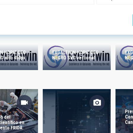
 INVESTIGACIÓN
LÍNEAS DE INSTR
ICAS
N HORIZ DEG
EXGALTWIN HORIZ DEG
EXG
 alto 450px
NEGRO SVG vectorial
NEG
IÓN
ra -
 LIBRES
Pre
Con
n del
Can
ientífico en
mento FRIDA