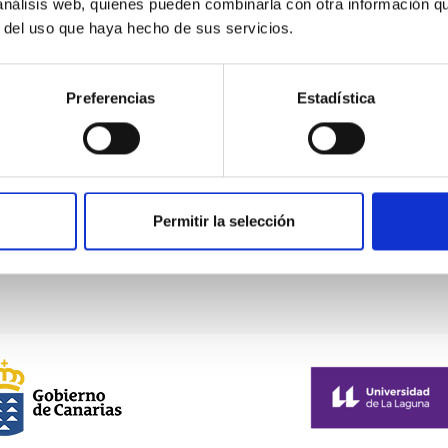
 análisis web, quienes pueden combinarla con otra información q
vectorial
fig
r del uso que haya hecho de sus servicios.
Preferencias
Estadística
IFE FINDER
ELF EXO LIFE FINDER
ELF
G vectorial
BLANCO PDF vectorial
NEG
Permitir la selección
Primera
«
Página
‹
…
Página
9
Página
10
Página
11
Página
12
Página
13
P
1
página
anterior
actual