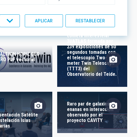
UMENTACIÓN
LÍNEAS IACTEC
Imagen combinada del
cometa interestelar
3I/ATLAS formada por
239 exposiciones de 50
segundos tomadas con
ALTWIN HORIZ DEG
el telescopio Two-
RO PDF vectorial
meter Twin Telescope
(TTT3) del
Observatorio del Teide.
Raro par de galaxias
enanas en interacción
observado por el
sentación Satélite
proyecto CAVITY
stelación Islas
arias