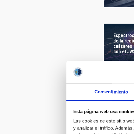
FECHA DE
Espectros
de la regi
cuásares
con el J
Consentimiento
Esta página web usa cookie
Las cookies de este sitio we
ELF EXO L
y analizar el tráfico. Ademá
COLOR B