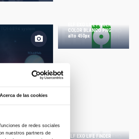
ORDEN
ELF EXO LIFE FINDER
COLOR BLANCO PNG
alto 450px
Acerca de las cookies
planettoi-
4b_iac2.jpg
 funciones de redes sociales
con nuestros partners de
ELF EXO LIFE FINDER