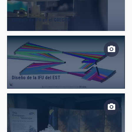
LÍNEAS DE INSTRUMENTACIÓN
Ejemplo de IFU en el GREGOR
LÍNEAS IACTEC
ASTROFÍSICAS
Diseño de la IFU del EST
INSTALACIÓN
ETIQUETAS LIBRES