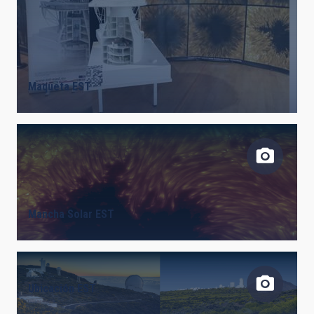
FECHA DE CREACIÓN
ORDENAR POR
ORDEN
Maqueta EST
Mancha Solar EST
Ubicación EST