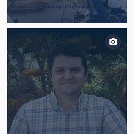
llegada de la estructura del telescopio SELF a
IACTec
FECHA DE CREACIÓN
ORDENAR POR
ORDEN