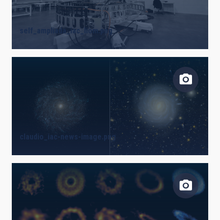
self_ampliada_iac_liom.png
claudio_iac-news-image.png