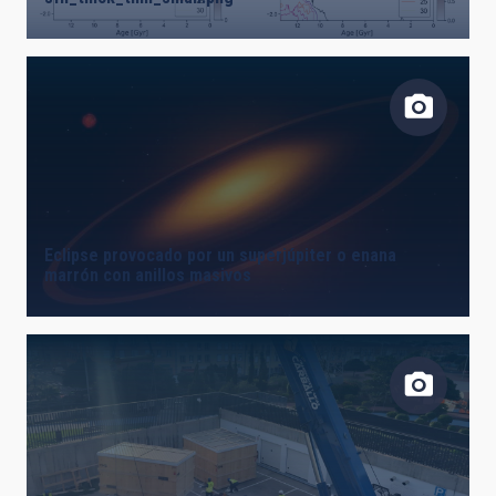
LÍNEAS DE INSTRUMENTACIÓN
LÍNEAS IACTEC
Eclipse provocado por un superjúpiter o enana
ASTROFÍSICAS
marrón con anillos masivos
INSTALACIÓN
ETIQUETAS LIBRES