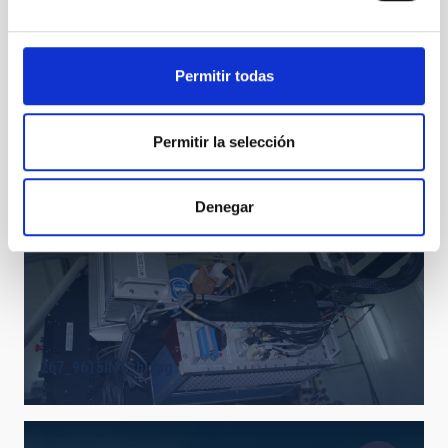
Eclipse de Luna del 15 de abril de 2014 (Proyecto
Permitir todas
GLORIA / Cusco-Perú)
Permitir la selección
Denegar
267_9615INT_hi.jpg