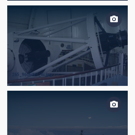
265_9606INT_hi.jpg