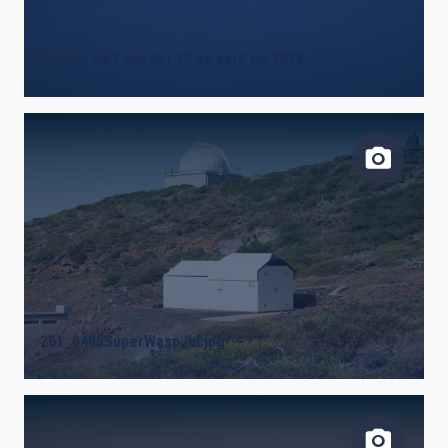
Eclipse de Luna del 15 de abril de 2014
261_9485SuperWasp_hi.jpg