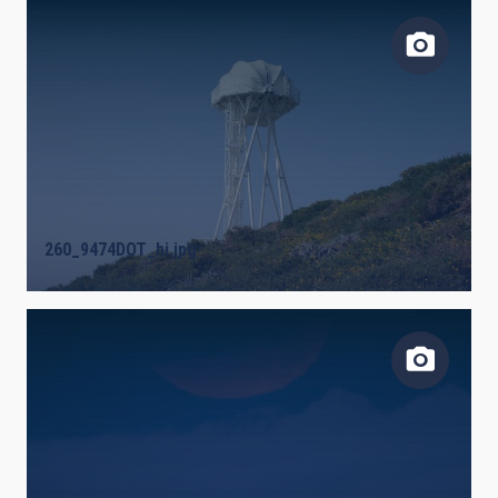
FECHA DE CREACIÓN
ORDENAR POR
ORDEN
260_9474DOT_hi.jpg