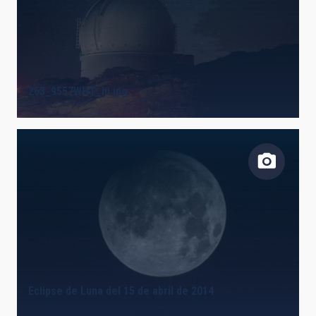
263_9557WHT_hi.jpg
Eclipse de Luna del 15 de abril de 2014