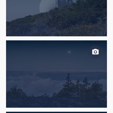
LÍNEAS DE INSTRUMENTACIÓN
259_9473WHT_hi.jpg
LÍNEAS IACTEC
ASTROFÍSICAS
INSTALACIÓN
Eclipse de Luna del 15 de abril de 2014
ETIQUETAS LIBRES