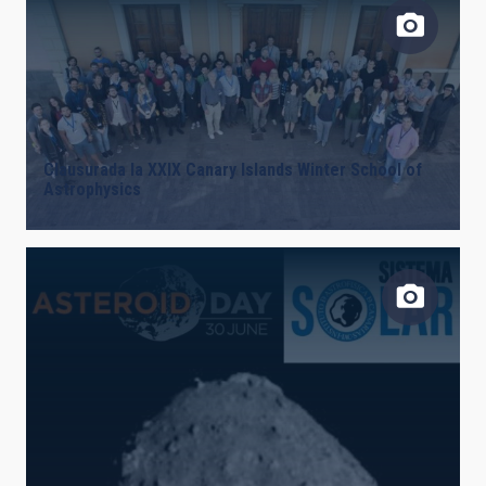
FECHA DE CREACIÓN
ORDENAR POR
ORDEN
Clausurada la XXIX Canary Islands Winter School of
Astrophysics