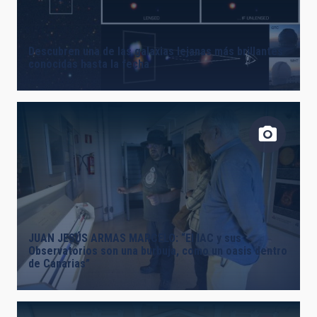
LÍNEAS DE INSTRUMENTACIÓN
Descubren una de las galaxias lejanas más brillantes
conocidas hasta la fecha
LÍNEAS IACTEC
ASTROFÍSICAS
INSTALACIÓN
JUAN JESÚS ARMAS MARCELO: “El IAC y sus
Observatorios son una burbuja, como un oasis dentro
de Canarias”
ETIQUETAS LIBRES