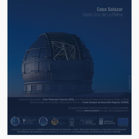
La Palma acoge la exposición itinerante “FEDER,
mirando al cielo”