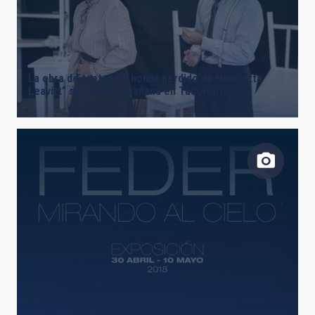
La obra de teatro “El honor perdido de Henrietta
Leavitt” se estrena mañana en Tacoronte