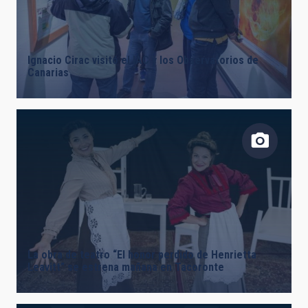
LÍNEAS DE INSTRUMENTACIÓN
Ignacio Cirac visitó el IAC y los Observatorios de
Canarias
LÍNEAS IACTEC
ASTROFÍSICAS
INSTALACIÓN
La obra de teatro “El honor perdido de Henrietta
Leavitt” se estrena mañana en Tacoronte
ETIQUETAS LIBRES