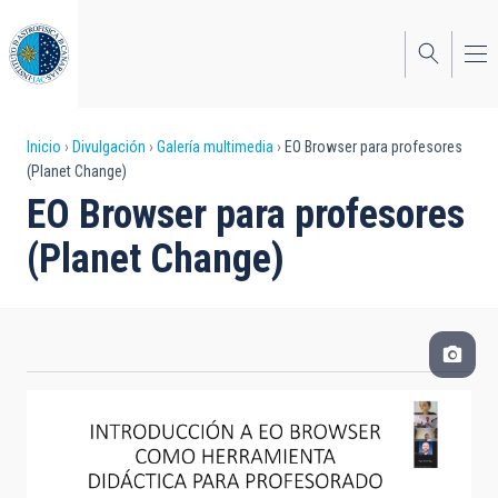
Pasar
al
contenido
principal
Sobrescribir
Inicio
Divulgación
Galería multimedia
EO Browser para profesores
(Planet Change)
enlaces
EO Browser para profesores
de
(Planet Change)
ayuda
a
la
navegación