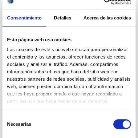
Consentimiento
Detalles
Acerca de las cookies
BIA_0382
Esta página web usa cookies
Las cookies de este sitio web se usan para personalizar
el contenido y los anuncios, ofrecer funciones de redes
sociales y analizar el tráfico. Además, compartimos
BIA_0387
información sobre el uso que haga del sitio web con
nuestros partners de redes sociales, publicidad y análisis
web, quienes pueden combinarla con otra información
que les haya proporcionado o que hayan recopilado a
partir del uso que haya hecho de sus servicios.
BIA_0387
Selección
Necesarias
de
consentimiento