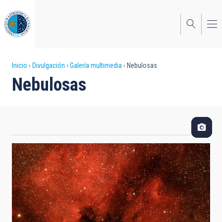
Pasar
al
contenido
principal
Sobrescribir
Inicio
Divulgación
Galería multimedia
Nebulosas
Nebulosas
enlaces
de
ayuda
a
la
navegación