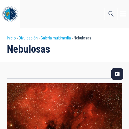
Pasar
al
contenido
principal
Sobrescribir
Inicio
Divulgación
Galería multimedia
Nebulosas
Nebulosas
enlaces
de
ayuda
a
la
navegación