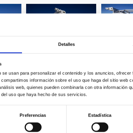
Detalles
_mg_8832.jpg
_mg_8838.jpg
s
b se usan para personalizar el contenido y los anuncios, ofrecer
s, compartimos información sobre el uso que haga del sitio web 
 análisis web, quienes pueden combinarla con otra información q
r del uso que haya hecho de sus servicios.
_mg_8845.jpg
_mg_8846.jpg
Preferencias
Estadística