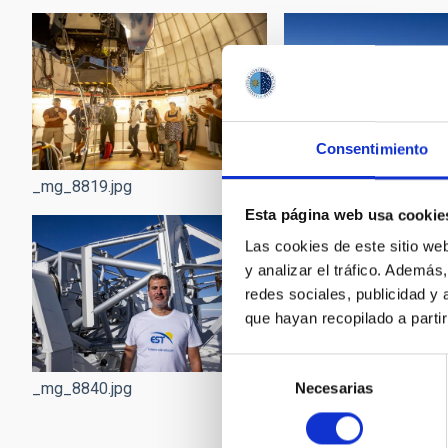
Consentimiento
_mg_8819.jpg
_mg_8826.jpg
Esta página web usa cookie
Las cookies de este sitio we
y analizar el tráfico. Ademá
redes sociales, publicidad y
que hayan recopilado a parti
Selección
_mg_8840.jpg
_mg_8843.jpg
Necesarias
de
consentimiento