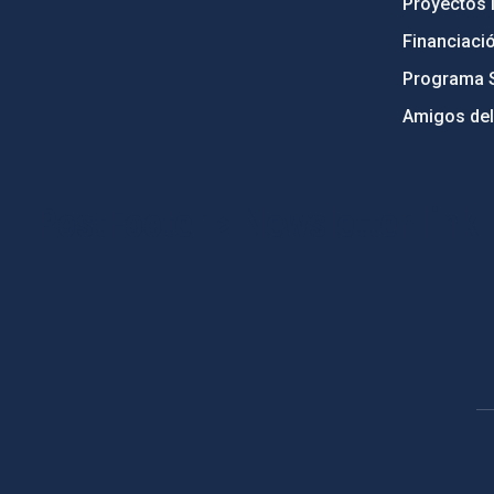
Proyectos i
Financiaci
Programa 
Amigos del
PostFooter > Newsletter link