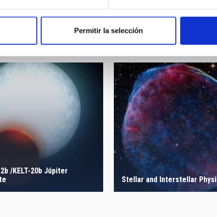
Página 1
Siguiente
››
página
Permitir la selección
b /KELT-20b Júpiter
te
Stellar and Interstellar Phys