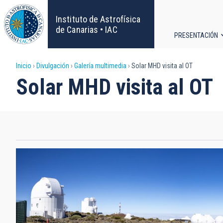
Pasar
al
Instituto de Astrofísica
contenido
de Canarias • IAC
PRESENTACIÓN
principal
Navega
Sobrescribir
Inicio
Divulgación
Galería multimedia
Solar MHD visita al OT
principa
Solar MHD visita al OT
enlaces
de
ayuda
a
la
navegación