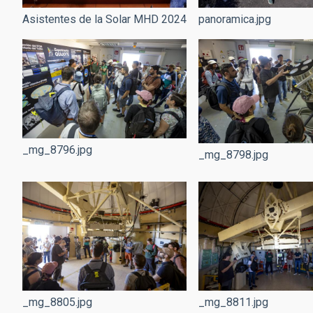
panoramica.jpg
Asistentes de la Solar MHD 2024
_mg_8796.jpg
_mg_8798.jpg
_mg_8805.jpg
_mg_8811.jpg