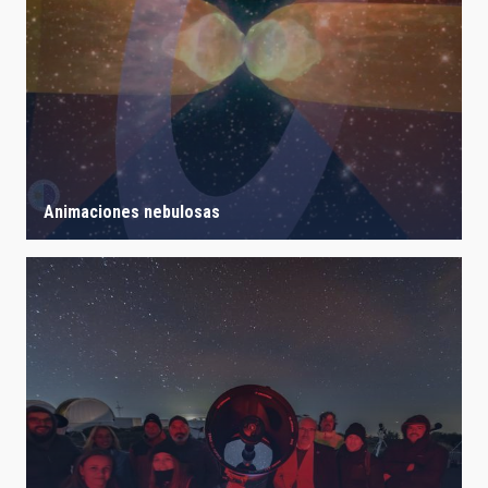
LÍNEAS IACTEC
ASTROFÍSICAS
Animaciones nebulosas
FECHA DE CREACIÓN
ORDENAR POR
ORDEN