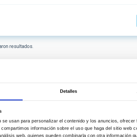
 INVESTIGACIÓN
LÍNEAS DE INSTR
ron resultados.
ICAS
Primera
«
Página
‹
…
Página
7
Página
8
Página
9
Página
10
página
anterior
 CREACIÓN
ORDENAR POR
Detalles
s
b se usan para personalizar el contenido y los anuncios, ofrecer
s, compartimos información sobre el uso que haga del sitio web 
 análisis web, quienes pueden combinarla con otra información q