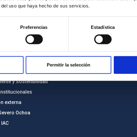
r del uso que haya hecho de sus servicios.
INSTITUCIONAL
PORTAL DEL IAC
Preferencias
Estadística
n
Mapa web
cia
Políticas de privacidad
o y política antifraude
Aviso legal
diversidad de género
Política de cookies
Permitir la selección
C
Accesibilidad
ente y Sostenibilidad
nstitucionales
ón externa
Severo Ochoa
 IAC