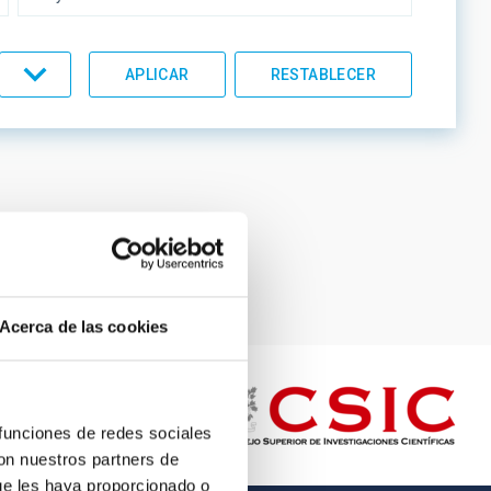
UMENTACIÓN
LÍNEAS IACTEC
Página
11
Página
12
Página
13
Página
14
Página
15
actual
ORDEN
Acerca de las cookies
 funciones de redes sociales
con nuestros partners de
ue les haya proporcionado o