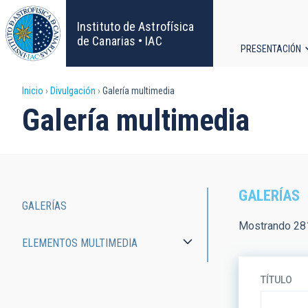
Pasar
al
Instituto de Astrofísica
contenido
de Canarias • IAC
PRESENTACIÓN
principal
Navega
Sobrescribir
Inicio
Divulgación
Galería multimedia
principa
Galería multimedia
enlaces
de
ayuda
GALERÍAS
GALERÍAS
a
Main
Mostrando 281
ELEMENTOS MULTIMEDIA
la
navigation
navegación
TÍTULO