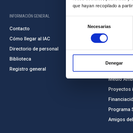
que hayan recopilado a parti
INFORMACIÓN GENERAL
INFORMACIÓN 
Selección
Necesarias
de
Contacto
Legislació
consentimiento
Cómo llegar al IAC
Transparen
Directorio de personal
Código étic
Biblioteca
Igualdad y 
Denegar
Registro general
Forever IA
Medio Ambi
Proyectos i
Financiaci
Programa 
Amigos del