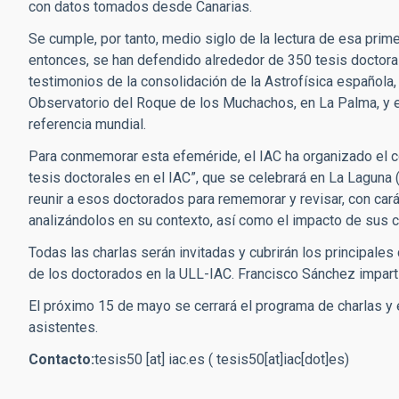
con datos tomados desde Canarias.
Se cumple, por tanto, medio siglo de la lectura de esa prim
entonces, se han defendido alrededor de 350 tesis doctora
testimonios de la consolidación de la Astrofísica española,
Observatorio del Roque de los Muchachos, en La Palma, y e
referencia mundial.
Para conmemorar esta efeméride, el IAC ha organizado el c
tesis doctorales en el IAC”, que se celebrará en La Laguna (T
reunir a esos doctorados para rememorar y revisar, con cará
analizándolos en su contexto, así como el impacto de sus ca
Todas las charlas serán invitadas y cubrirán los principales
de los doctorados en la ULL-IAC. Francisco Sánchez impartirá
El próximo 15 de mayo se cerrará el programa de charlas y el
asistentes.
Contacto:
tesis50
[at]
iac.es
( tesis50[at]iac[dot]es)