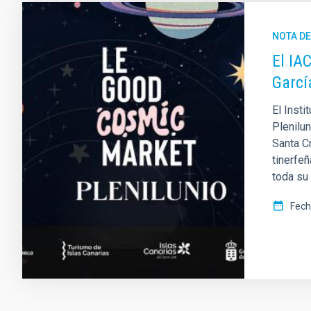
NOTA D
El IA
Garcí
El Insti
Plenilu
Santa Cr
tinerfeñ
toda su
Fech