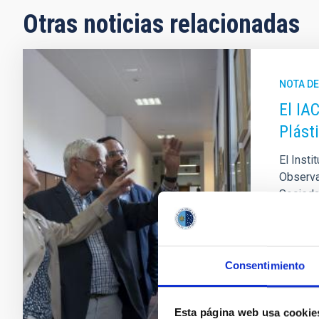
Otras noticias relacionadas
NOTA D
El IA
Plást
El Insti
Observat
Socieda
del dire
de Cana
Fech
Consentimiento
Esta página web usa cookie