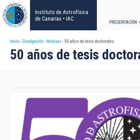
Pasar
al
Instituto de Astrofísica
contenido
de Canarias • IAC
PRESENTACIÓN
principal
Navega
Sobrescribir
Inicio
Divulgación
Noticias
50 años de tesis doctorales
principa
50 años de tesis doctor
enlaces
de
ayuda
a
la
navegación