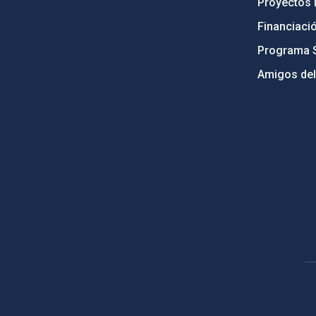
Proyectos i
Financiaci
Programa 
Amigos del
PostFooter > Newsletter link