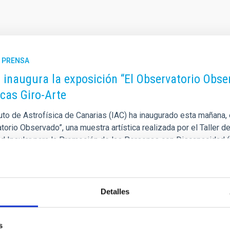
E PRENSA
C inaugura la exposición “El Observatorio Obser
icas Giro-Arte
tuto de Astrofísica de Canarias (IAC) ha inaugurado esta mañana,
orio Observado”, una muestra artística realizada por el Taller de
d Insular para la Promoción de las Personas con Discapacidad (Si
ctor del IAC, Valentín Martínez Pillet ; la responsable del equi
rias y promotora de esta iniciativa, Casiana Muñoz-Tuñón ; el co
a de publicación
11/05/2026 - 14:38:27
Detalles
s