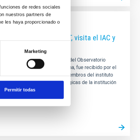
 funciones de redes sociales
con nuestros partners de
ue les haya proporcionado o
o Internacional del TMT, visita el IAC y
etros
Marketing
rt P. Kirshner, Director Ejecutivo del Observatorio
a en la sede del IAC en La Laguna, fue recibido por el
illaver Sobrino, junto con otros miembros del instituto
pacidades científicas y tecnológicas de la institución
a del
Permitir todas