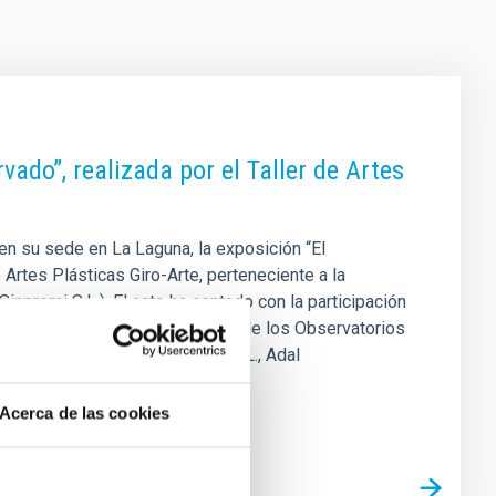
vado”, realizada por el Taller de Artes
 en su sede en La Laguna, la exposición “El
 Artes Plásticas Giro-Arte, perteneciente a la
npromi S.L.). El acto ha contado con la participación
po de caracterización atmosférica de los Observatorios
nsejero delegado de Sinpromi S.L., Adal
Acerca de las cookies