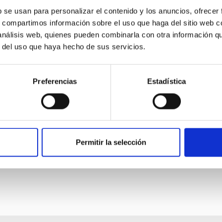
b se usan para personalizar el contenido y los anuncios, ofrecer
s, compartimos información sobre el uso que haga del sitio web 
 análisis web, quienes pueden combinarla con otra información q
E PRENSA
r del uso que haya hecho de sus servicios.
 P. Kirshner, director ejecutivo del Observatori
e un coloquio sobre el Telescopio de Treinta M
Preferencias
Estadística
tuto de Astrofísica de Canarias (IAC) ha recibido la visita de Robe
ional del Telescopio de Treinta Metros (TIO) . Durante su estanci
 del centro, Valentín Martínez Pillet, y por la subdirectora, Eva V
tigación. Durante su visita, pudo conocer de primera mano las ca
ó un coloquio titulado El Telescopio de Treinta Metros y la Cienci
Permitir la selección
a de publicación
25/09/2025 - 16:02:59