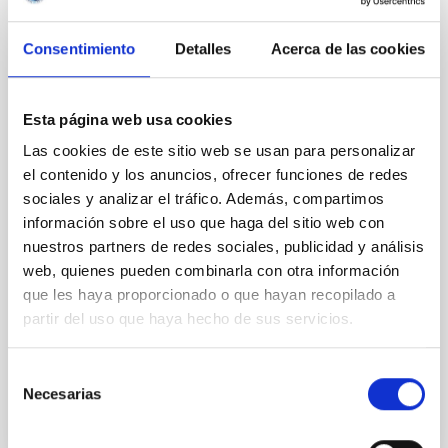
sensor de frente de onda basado en
fotónica integrada (IP-WFS)
Consentimiento
Detalles
Acerca de las cookies
El sensado del frente de onda en observaciones
solares ha supuesto un desafío en instrumentación
Esta página web usa cookies
astrofísica, debido al bajo contraste existente entre
el Sol y el fondo del cielo en comparación con las
Las cookies de este sitio web se usan para personalizar
observaciones nocturnas, lo cual limita el desempeño
el contenido y los anuncios, ofrecer funciones de redes
de los sistemas de óptica adaptativa. La corrección
sociales y analizar el tráfico. Además, compartimos
del frente de onda en física solar requiere el análisis
información sobre el uso que haga del sitio web con
de imágenes extendidas; mientras que, en
nuestros partners de redes sociales, publicidad y análisis
observaciones nocturnas se analiza el
web, quienes pueden combinarla con otra información
desplazamiento de una fuente puntual. Esta técnica
que les haya proporcionado o que hayan recopilado a
limita la resolución espacial, y en consecuencia, la
precisión de la corrección del frente de onda. Con
partir del uso que haya hecho de sus servicios.
Fecha de publicación
03/07/2026 - 13:01:21
Selección
Necesarias
de
consentimiento