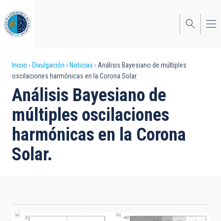
Pasar
al
contenido
principal
Sobrescribir
Inicio
Divulgación
Noticias
Análisis Bayesiano de múltiples
oscilaciones harmónicas en la Corona Solar.
enlaces
Análisis Bayesiano de
de
múltiples oscilaciones
ayuda
harmónicas en la Corona
a
Solar.
la
navegación