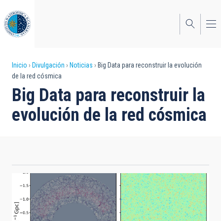
Pasar
al
contenido
principal
Sobrescribir
Inicio
Divulgación
Noticias
Big Data para reconstruir la evolución
de la red cósmica
enlaces
Big Data para reconstruir la
de
evolución de la red cósmica
ayuda
a
la
navegación