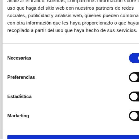
analizar el tráfico. Además, compartimos información sobre 
uso que haga del sitio web con nuestros partners de redes
Fecha de publicación
15/06/2026 - 18:57:49
sociales, publicidad y análisis web, quienes pueden combina
con otra información que les haya proporcionado o que haya
recopilado a partir del uso que haya hecho de sus servicios.
Selección
NOTA DE PRENSA
Necesarias
de
consentimiento
Artemio Herrero, investigador del IAC,
recibe el XV Premio Institucional a la
Preferencias
Investigación de la Universidad de La
Laguna
Estadística
El catedrático de Astrofísica de la Universidad de La
Laguna (ULL) e investigador del Instituto de
Marketing
Astrofísica de Canarias (IAC) Artemio Herrero Davó
ha sido distinguido con el XV Premio Institucional a la
Investigación en la categoría general, un
reconocimiento que destaca su dilatada trayectoria