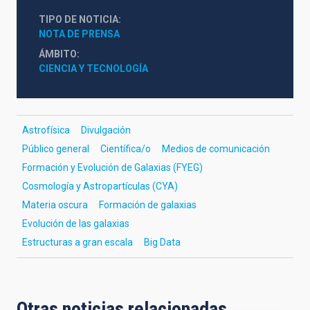
TIPO DE NOTICIA
NOTA DE PRENSA
ÁMBITO
CIENCIA Y TECNOLOGÍA
Astrofísica
Divulgación
Público general
Científica/o
Medios de comunicación
Formación y Evolución de Galaxias (FYEG)
Cosmología y Astropartículas (CYA)
Materia oscura
Formación de galaxias
Evolución de las galaxias
Estructuras a gran escala
Big Data
Otras noticias relacionadas