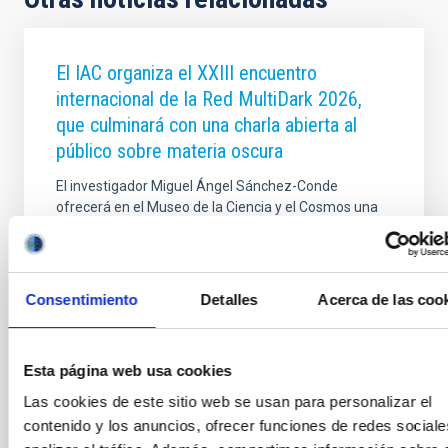
El IAC organiza el XXIII encuentro
internacional de la Red MultiDark 2026,
que culminará con una charla abierta al
público sobre materia oscura
El investigador Miguel Ángel Sánchez-Conde
ofrecerá en el Museo de la Ciencia y el Cosmos una
conferencia divulgativa sobre cómo los rayos
gamma pueden ayudar a descifrar uno de los
mayores enigmas del Universo Santa Cruz de
Tenerife, junio de 2026. El Instituto de Astrofísica de
Consentimiento
Detalles
Acerca de las coo
Canarias (IAC) liderado por Jorge Martín Camalich,
investigador del IAC y responsable de coordinar esta
iniciativa acoge y organiza, junto a los proyectos
Esta página web usa cookies
UNDARK (Unravelling the Dark Universe from the
Canary Islands Observatories), financiado por la
Las cookies de este sitio web se usan para personalizar el
Unión Europea, y DarkMaPs, financiado por el
contenido y los anuncios, ofrecer funciones de redes sociale
Ministerio de Ciencia