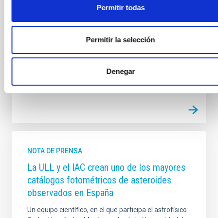
científica y su contribución al avance de la astrofísica.
Permitir todas
La entrega del galardón tuvo lugar durante el acto del
Día Institucional de la Universidad de La Laguna ,
celebrado en el Paraninfo con motivo del 234
Permitir la selección
aniversario de la fundación de la institución
académica. En la misma ceremonia también se
Denegar
Fecha de publicación
12/03/2026 - 17:07:52
NOTA DE PRENSA
La ULL y el IAC crean uno de los mayores
catálogos fotométricos de asteroides
observados en España
Un equipo científico, en el que participa el astrofísico