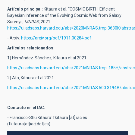
Artículo principal:
Kitaura et al. “COSMIC BIRTH: Efficient
Bayesian Inference of the Evolving Cosmic Web from Galaxy
Surveys,
MNRAS
, 2021.
https://ui.adsabs.harvard.edu/abs/2020MNRAS.tmp.3630K/abstra
- Arxiv:
https://arxiv.org/pdf/1911.00284.pdf
Artículos relacionados:
1) Hernández-Sánchez, Kitaura et al 2021:
https://ui.adsabs.harvard.edu/abs/2021MNRAS.tmp..185H/abstra
2) Ata, Kitaura et al 2021:
https://ui.adsabs.harvard.edu/abs/2021MNRAS.500.3194A/abstra
Contacto en el IAC:
- Francisco-Shu Kitaura:
fkitaura
[at]
iac.es
(fkitaura[at]iac[dot]es)