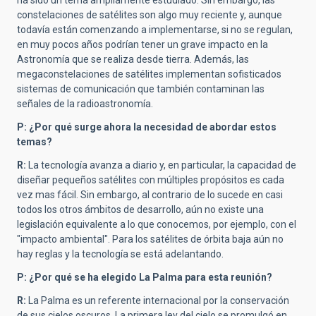
ha sido un tema ampliamente estudiado. Sin embargo, las
constelaciones de satélites son algo muy reciente y, aunque
todavía están comenzando a implementarse, si no se regulan,
en muy pocos años podrían tener un grave impacto en la
Astronomía que se realiza desde tierra. Además, las
megaconstelaciones de satélites implementan sofisticados
sistemas de comunicación que también contaminan las
señales de la radioastronomía.
P: ¿Por qué surge ahora la necesidad de abordar estos
temas?
R:
La tecnología avanza a diario y, en particular, la capacidad de
diseñar pequeños satélites con múltiples propósitos es cada
vez mas fácil. Sin embargo, al contrario de lo sucede en casi
todos los otros ámbitos de desarrollo, aún no existe una
legislación equivalente a lo que conocemos, por ejemplo, con el
"impacto ambiental". Para los satélites de órbita baja aún no
hay reglas y la tecnología se está adelantando.
P: ¿Por qué se ha elegido La Palma para esta reunión?
R:
La Palma es un referente internacional por la conservación
de sus cielos oscuros. La primera ley del cielo se promulgó en