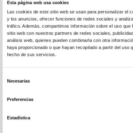
Esta página web usa cookies
ÁMBITO
CONGRESOS
Las cookies de este sitio web se usan para personalizar el c
y los anuncios, ofrecer funciones de redes sociales y analiza
tráfico. Además, compartimos información sobre el uso que 
sitio web con nuestros partners de redes sociales, publicida
Calidad del cielo
análisis web, quienes pueden combinarla con otra informació
Público general
Medios de comunicación
haya proporcionado o que hayan recopilado a partir del uso 
Instrumentación infrarroja
Instrumentación visible
hecho de sus servicios.
Brillo del cielo nocturno
Dark & Quiet Skies
Selección
Necesarias
de
Otras noticias relacionadas
consentimiento
Preferencias
NOTA DE PRENSA
Estadística
El IAC reúne a la colaboración internacional
CLUES para avanzar en el estudio del