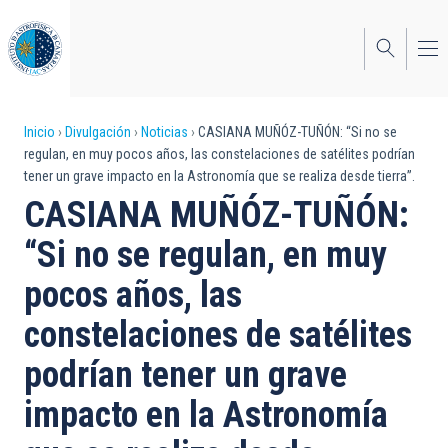
Pasar
al
contenido
principal
Sobrescribir
Inicio
Divulgación
Noticias
CASIANA MUÑÓZ-TUÑÓN: “Si no se
regulan, en muy pocos años, las constelaciones de satélites podrían
enlaces
tener un grave impacto en la Astronomía que se realiza desde tierra”.
de
CASIANA MUÑÓZ-TUÑÓN:
ayuda
“Si no se regulan, en muy
a
pocos años, las
la
constelaciones de satélites
navegación
podrían tener un grave
impacto en la Astronomía