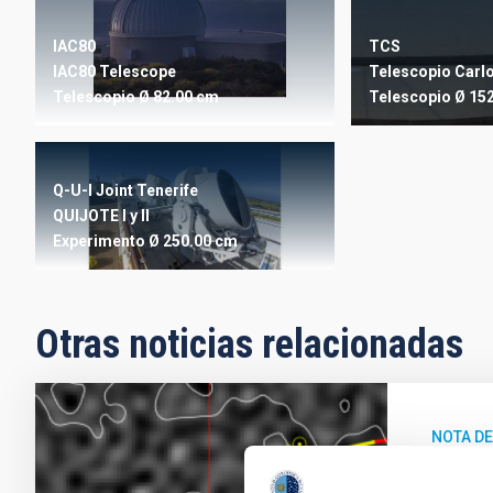
IAC80
TCS
IAC80 Telescope
Telescopio Carl
Telescopio
Ø 82.00 cm
Telescopio
Ø 15
Q-U-I Joint Tenerife
QUIJOTE I y II
Experimento
Ø 250.00 cm
Otras noticias relacionadas
NOTA D
El te