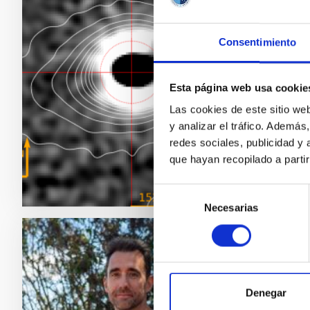
un co
El halla
Consentimiento
rotació
primera 
3I/ATLA
Esta página web usa cookie
localiza
Las cookies de este sitio we
y analizar el tráfico. Ademá
Fech
redes sociales, publicidad y
que hayan recopilado a parti
Selección
Necesarias
de
consentimiento
NOTA D
El IA
Denegar
prime