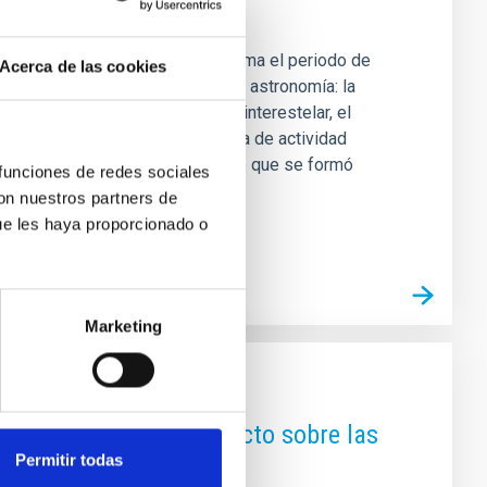
ar del IAC y Light Bridges, confirma el periodo de
Acerca de las cookies
izado un hallazgo pionero en la astronomía: la
riódica en un cometa de origen interestelar, el
 proporciona la primera evidencia de actividad
la naturaleza de un cuerpo celeste que se formó
 funciones de redes sociales
con nuestros partners de
ue les haya proporcionado o
Marketing
eo de 2025 con un proyecto sobre las
Permitir todas