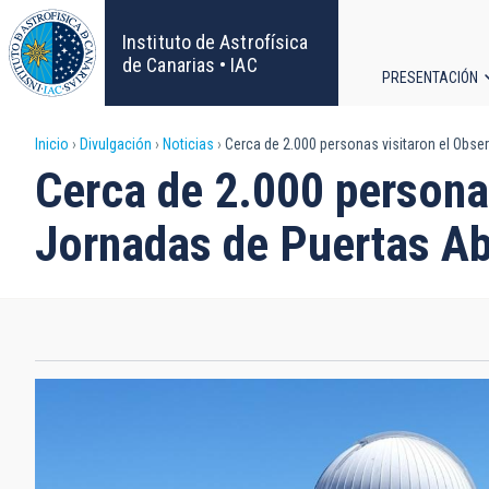
Pasar
al
Instituto de Astrofísica
contenido
de Canarias • IAC
PRESENTACIÓN
principal
Navega
Sobrescribir
Inicio
Divulgación
Noticias
Cerca de 2.000 personas visitaron el Obser
principa
Cerca de 2.000 personas
enlaces
Jornadas de Puertas Ab
de
ayuda
a
la
navegación