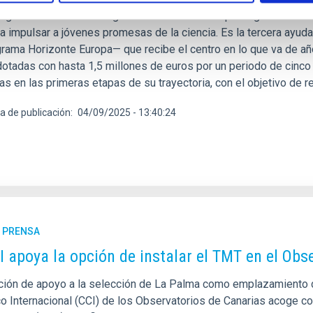
stigador del IAC David Aguado ha obtenido una prestigiosa Starti
a a impulsar a jóvenes promesas de la ciencia. Es la tercera ay
grama Horizonte Europa— que recibe el centro en lo que va de año
otadas con hasta 1,5 millones de euros por un periodo de cinco añ
cas en las primeras etapas de su trayectoria, con el objetivo de r
a de publicación
04/09/2025 - 13:40:24
E PRENSA
I apoya la opción de instalar el TMT en el Ob
ción de apoyo a la selección de La Palma como emplazamiento d
ico Internacional (CCI) de los Observatorios de Canarias acoge c