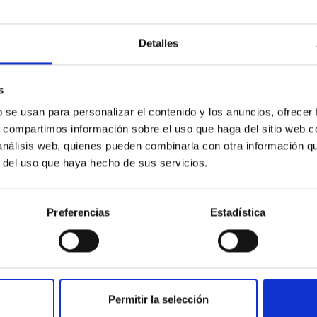
meta interestelar
zgo, realizado en una colaboración entre el Grupo de Sistema Sol
Detalles
n del cometa 3I/ATLAS El Two-meter Twin Telescope (TTT) ha real
detección de un chorro de gas y polvo (o jet ) y su modulación pe
S. El estudio, publicado en la revista Astronomy & Astrophysics,
s
da de un núcleo interestelar, ofreciendo una visión única sobre 
b se usan para personalizar el contenido y los anuncios, ofrecer
s, compartimos información sobre el uso que haga del sitio web 
a de publicación
19/12/2025 - 09:00:00
 análisis web, quienes pueden combinarla con otra información q
r del uso que haya hecho de sus servicios.
Preferencias
Estadística
E PRENSA
C logra la tercera beca ERC del Consejo Europ
Permitir la selección
ras estrellas del Universo