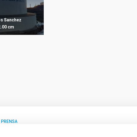
os Sanchez
2.00 cm
E PRENSA
lescopio TTT del Observatorio del Teide detecta 