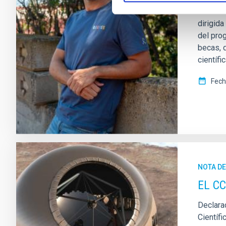
El inve
dirigid
del pro
becas, d
científi
Fech
NOTA D
EL CC
Declara
Científ