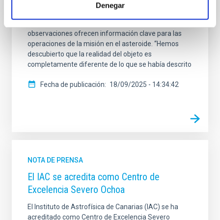
pequeño y gira mucho más rápido de lo que se
Denegar
pensaba. El asteroide es el objetivo para 2031 de la
misión ampliada Hayabusa2 de Japón. Las nuevas
observaciones ofrecen información clave para las
operaciones de la misión en el asteroide. “Hemos
descubierto que la realidad del objeto es
completamente diferente de lo que se había descrito
Fecha de publicación
18/09/2025 - 14:34:42
NOTA DE PRENSA
El IAC se acredita como Centro de
Excelencia Severo Ochoa
El Instituto de Astrofísica de Canarias (IAC) se ha
acreditado como Centro de Excelencia Severo