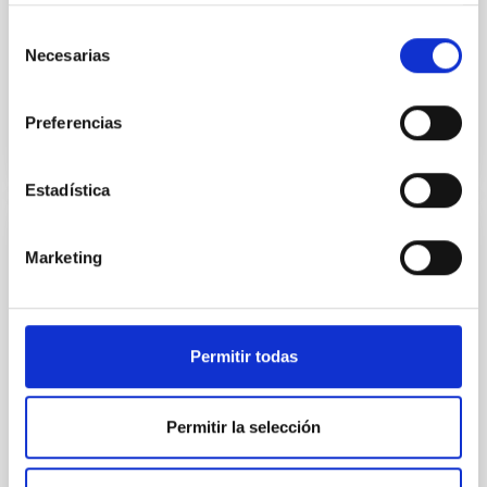
5 mayo al 12 junio de 2026. La inscripción
Selección
permanecerá abierta
Necesarias
de
Fecha de publicación
27/04/2026 - 10:30:23
consentimiento
Preferencias
Estadística
NOTA DE PRENSA
Marketing
Observaciones del Grantecan confirman
que el asteroide de la misión Hayabusa2
es más pequeño y rápido de lo esperado
Permitir todas
El equipo científico ha utilizado telescopios de todo el
mundo, incluido el Gran Telescopio Canarias (GTC o
Grantecan) en el Observatorio del Roque de los
Permitir la selección
Muchachos, en La Palma, para estudiar el asteroide
1998 KY26, revelando que es casi tres veces más