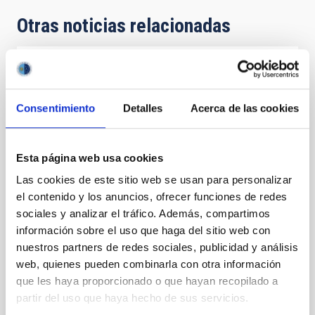
Otras noticias relacionadas
NOTA DE PRENSA
La comunidad educativa podrá prepararse
Consentimiento
Detalles
Acerca de las cookies
para el trío de eclipses solares con una
nueva formación abierta y en línea
Esta página web usa cookies
España está a punto de vivir un fenómeno
astronómico extraordinario y sin precedentes en
Las cookies de este sitio web se usan para personalizar
décadas: dos eclipses totales de Sol, en 2026 y 2027,
el contenido y los anuncios, ofrecer funciones de redes
y uno anular, en 2028, que serán visibles desde
sociales y analizar el tráfico. Además, compartimos
nuestro territorio. Con el objetivo de que tanto el
información sobre el uso que haga del sitio web con
profesorado como la ciudadanía en general puedan
nuestros partners de redes sociales, publicidad y análisis
aprovechar al máximo la oportunidad educativa
única que suponen estos eventos y hacer un
web, quienes pueden combinarla con otra información
seguimiento seguro de los mismos, se pone en
que les haya proporcionado o que hayan recopilado a
marcha la formación abierta y gratuita "El Sol y el trío
partir del uso que haya hecho de sus servicios.
de eclipses 2026-2027-2028", que se desarrollará del