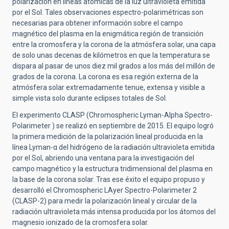
polarización en líneas atómicas de la luz ultravioleta emitida
por el Sol. Tales observaciones espectro-polarimétricas son
necesarias para obtener información sobre el campo
magnético del plasma en la enigmática región de transición
entre la cromosfera y la corona de la atmósfera solar, una capa
de solo unas decenas de kilómetros en que la temperatura se
dispara al pasar de unos diez mil grados a los más del millón de
grados de la corona. La corona es esa región externa de la
atmósfera solar extremadamente tenue, extensa y visible a
simple vista solo durante eclipses totales de Sol.
El experimento CLASP (Chromospheric Lyman-Alpha Spectro-
Polarimeter ) se realizó en septiembre de 2015. El equipo logró
la primera medición de la polarización lineal producida en la
línea Lyman-α del hidrógeno de la radiación ultravioleta emitida
por el Sol, abriendo una ventana para la investigación del
campo magnético y la estructura tridimensional del plasma en
la base de la corona solar. Tras ese éxito el equipo propuso y
desarrolló el Chromospheric LAyer Spectro-Polarimeter 2
(CLASP-2) para medir la polarización lineal y circular de la
radiación ultravioleta más intensa producida por los átomos del
magnesio ionizado de la cromosfera solar.