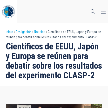
Pasar
al
contenido
principal
Sobrescribir
Inicio
Divulgación
Noticias
Científicos de EEUU, Japón y Europa se
reúnen para debatir sobre los resultados del experimento CLASP-2
enlaces
Científicos de EEUU, Japón
de
y Europa se reúnen para
ayuda
debatir sobre los resultados
a
del experimento CLASP-2
la
navegación