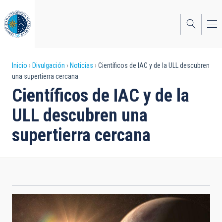
Pasar
al
contenido
principal
Sobrescribir
Inicio
Divulgación
Noticias
Científicos de IAC y de la ULL descubren
una supertierra cercana
enlaces
Científicos de IAC y de la
de
ULL descubren una
ayuda
supertierra cercana
a
la
navegación