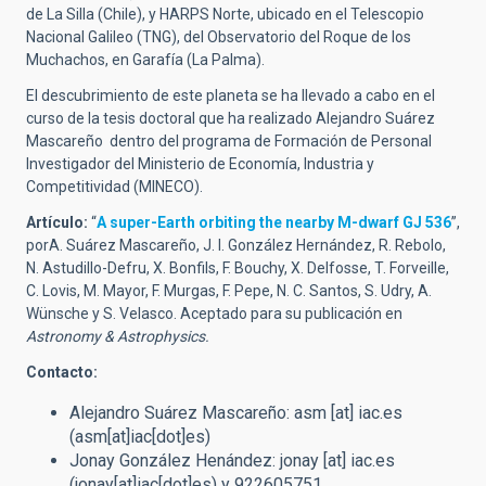
de La Silla (Chile), y HARPS Norte, ubicado en el Telescopio
Nacional Galileo (TNG), del Observatorio del Roque de los
Muchachos, en Garafía (La Palma).
El descubrimiento de este planeta se ha llevado a cabo en el
curso de la tesis doctoral que ha realizado Alejandro Suárez
Mascareño dentro del programa de Formación de Personal
Investigador del Ministerio de Economía, Industria y
Competitividad (MINECO).
Artículo:
“
A super-Earth orbiting the nearby M-dwarf GJ 536
”,
porA. Suárez Mascareño, J. I. González Hernández, R. Rebolo,
N. Astudillo-Defru, X. Bonfils, F. Bouchy, X. Delfosse, T. Forveille,
C. Lovis, M. Mayor, F. Murgas, F. Pepe, N. C. Santos, S. Udry, A.
Wünsche y S. Velasco. Aceptado para su publicación en
Astronomy & Astrophysics.
Contacto:
Alejandro Suárez Mascareño:
asm
[at]
iac.es
(asm[at]iac[dot]es)
Jonay González Henández:
jonay
[at]
iac.es
(jonay[at]iac[dot]es)
y 922605751