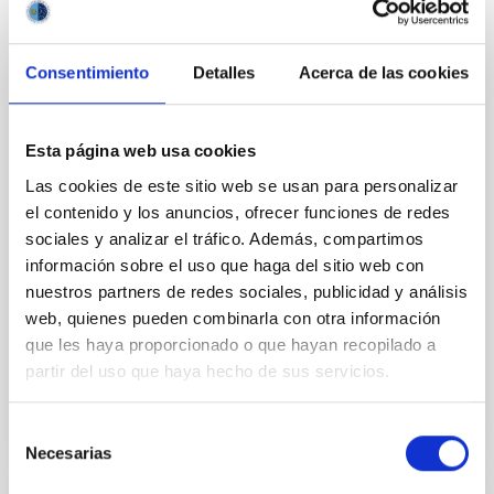
igualdad
Por segundo año consecutivo, el Instituto de
Consentimiento
Detalles
Acerca de las cookies
Astrofísica de Canarias (IAC), en colaboración con el
equipo de Coordinadores Nacionales de Educación de
la Astronomía (NAEC) en España de la Oficina de
Astronomía para la Educación (Unión Astronómica
Esta página web usa cookies
Internacional), se suma a la iniciativa internacional
Las cookies de este sitio web se usan para personalizar
Equal Day. Este evento global, que se celebrará entre
el contenido y los anuncios, ofrecer funciones de redes
el 18 y el 23 de marzo de 2026, utiliza la astronomía
como una herramienta para promover la paz, la
sociales y analizar el tráfico. Además, compartimos
equidad, la sostenibilidad y la empatía en todo el
información sobre el uso que haga del sitio web con
planeta. Consolidando un éxito internacional Tras una
nuestros partners de redes sociales, publicidad y análisis
inspiradora primera edición en 2025 que
web, quienes pueden combinarla con otra información
que les haya proporcionado o que hayan recopilado a
Fecha de publicación
17/03/2026 - 11:21:28
partir del uso que haya hecho de sus servicios.
Selección
Necesarias
de
consentimiento