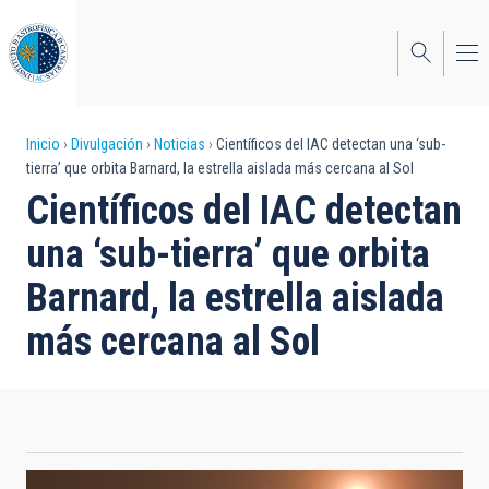
Pasar
al
contenido
principal
Sobrescribir
Inicio
Divulgación
Noticias
Científicos del IAC detectan una ‘sub-
tierra’ que orbita Barnard, la estrella aislada más cercana al Sol
enlaces
Científicos del IAC detectan
de
una ‘sub-tierra’ que orbita
ayuda
Barnard, la estrella aislada
a
más cercana al Sol
la
navegación