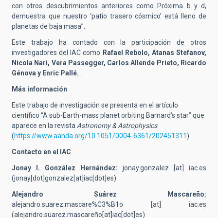
con otros descubrimientos anteriores como Próxima b y d,
demuestra que nuestro ‘patio trasero cósmico’ está lleno de
planetas de baja masa”.
Este trabajo ha contado con la participación de otros
investigadores del IAC como
Rafael Rebolo, Atanas Stefanov,
Nicola Nari, Vera Passegger, Carlos Allende Prieto, Ricardo
Génova y Enric Pallé.
Más información
Este trabajo de investigación se presenta en el artículo
científico “A sub-Earth-mass planet orbiting Barnard’s star” que
aparece en la revista
Astronomy & Astrophysics
.
(
https://www.aanda.org/10.1051/0004-6361/202451311
)
Contacto en el IAC
Jonay I. González Hernández:
jonay.gonzalez
[at]
iac.es
(jonay[dot]gonzalez[at]iac[dot]es)
Alejandro Suárez Mascareño:
alejandro.suarez.mascare%C3%B1o
[at]
iac.es
(alejandro.suarez.mascareño[at]iac[dot]es)