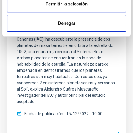
ESPRESSO y CARMENES descubren dos
Permitir la selección
exotierras potencialmente habitables en
una estrella cercana al Sol
Denegar
Un equipo científico internacional, liderado por
personal investigador del Instituto de Astrofísica de
Canarias (IAC), ha descubierto la presencia de dos
planetas de masa terrestre en órbita a la estrella GJ
1002, una enana roja cercana al Sistema Solar.
Ambos planetas se encuentran en la zona de
habitabilidad de la estrella. “La naturaleza parece
empeñada en demostrarnos que los planetas
terrestres son muy habituales. Con estos dos, ya
conocemos 7 en sistemas planetarios muy cercanos
al Sol”, explica Alejandro Suárez Mascareño,
investigador del IAC y autor principal del estudio
aceptado
Fecha de publicación
15/12/2022 - 10:00