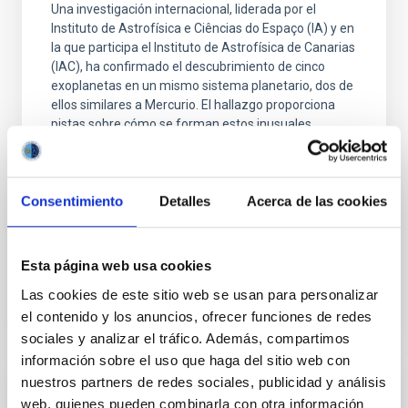
Una investigación internacional, liderada por el
Instituto de Astrofísica e Ciências do Espaço (IA) y en
la que participa el Instituto de Astrofísica de Canarias
(IAC), ha confirmado el descubrimiento de cinco
exoplanetas en un mismo sistema planetario, dos de
ellos similares a Mercurio. El hallazgo proporciona
pistas sobre cómo se forman estos inusuales
planetas de muy alta densidad. El estudio se publica
hoy en la revista Astronomy & Astrophysics. Un
equipo científico internacional ha encontrado un
Consentimiento
sistema con tres supertierras y dos supermercurios
Detalles
Acerca de las cookies
alrededor de la estrella fría HD 23472.
Fecha de publicación
27/09/2022 - 08:00
Esta página web usa cookies
Las cookies de este sitio web se usan para personalizar
el contenido y los anuncios, ofrecer funciones de redes
sociales y analizar el tráfico. Además, compartimos
información sobre el uso que haga del sitio web con
nuestros partners de redes sociales, publicidad y análisis
NOTA DE PRENSA
web, quienes pueden combinarla con otra información