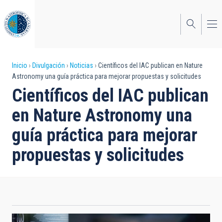
Pasar
al
contenido
principal
Sobrescribir
Inicio
Divulgación
Noticias
Científicos del IAC publican en Nature
Astronomy una guía práctica para mejorar propuestas y solicitudes
enlaces
Científicos del IAC publican
de
en Nature Astronomy una
ayuda
guía práctica para mejorar
a
propuestas y solicitudes
la
navegación