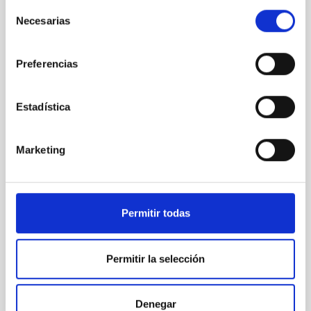
Selección
NOTA DE PRENSA
Necesarias
de
Una investigación del IAC revela
consentimiento
estructuras ocultas y un pasado turbulento
Preferencias
en una de las galaxias espirales más
grandes del Universo
Estadística
Un equipo de investigación del Instituto de Astrofísica
de Canarias (IAC), utilizando el telescopio robótico de
dos metros Two-meter Twin Telescope (TTT),
Marketing
ubicado en el Observatorio del Teide, ha obtenido las
imágenes en luz visible más profundas jamás
tomadas de Malin 2, una de las galaxias espirales
más grandes y tenues del Universo. Estas
Permitir todas
observaciones ultraprofundas han revelado
estructuras nunca antes vistas, entre ellas varias
emisiones estelares difusas y una llamativa
estructura alargada en forma de espiral, que apunta
Permitir la selección
a interacciones pasadas con otras galaxias. El equipo
también ha
Denegar