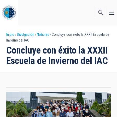
Pasar
al
contenido
principal
Sobrescribir
Inicio
Divulgación
Noticias
Concluye con éxito la XXXII Escuela de
Invierno del IAC
enlaces
Concluye con éxito la XXXII
de
Escuela de Invierno del IAC
ayuda
a
la
navegación