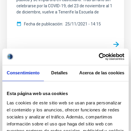
celebrarse por la COVID-19, del 23 de noviembre al 1
de diciembre, vuelve a Tenerife la Escuela de
Fecha de publicación
25/11/2021 - 14:15
TIPO DE NOTICIA
Consentimiento
Detalles
Acerca de las cookies
NOTA DE PRENSA
ÁMBITO
CONGRESOS
Esta página web usa cookies
SEVERO OCHOA
SO INVESTIGACIÓN
Las cookies de este sitio web se usan para personalizar
FORMACIÓN
el contenido y los anuncios, ofrecer funciones de redes
sociales y analizar el tráfico. Además, compartimos
información sobre el uso que haga del sitio web con
nuestros partners de redes sociales, publicidad y análisis