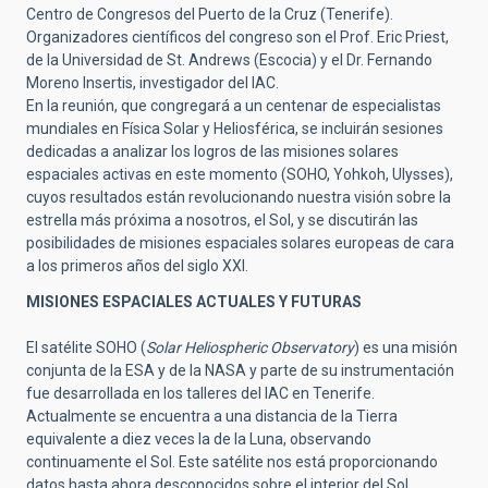
Centro de Congresos del Puerto de la Cruz (Tenerife).
Organizadores científicos del congreso son el Prof. Eric Priest,
de la Universidad de St. Andrews (Escocia) y el Dr. Fernando
Moreno Insertis, investigador del IAC.
En la reunión, que congregará a un centenar de especialistas
mundiales en Física Solar y Heliosférica, se incluirán sesiones
dedicadas a analizar los logros de las misiones solares
espaciales activas en este momento (SOHO, Yohkoh, Ulysses),
cuyos resultados están revolucionando nuestra visión sobre la
estrella más próxima a nosotros, el Sol, y se discutirán las
posibilidades de misiones espaciales solares europeas de cara
a los primeros años del siglo XXI.
MISIONES ESPACIALES ACTUALES Y FUTURAS
El satélite SOHO (
Solar Heliospheric Observatory
) es una misión
conjunta de la ESA y de la NASA y parte de su instrumentación
fue desarrollada en los talleres del IAC en Tenerife.
Actualmente se encuentra a una distancia de la Tierra
equivalente a diez veces la de la Luna, observando
continuamente el Sol. Este satélite nos está proporcionando
datos hasta ahora desconocidos sobre el interior del Sol,