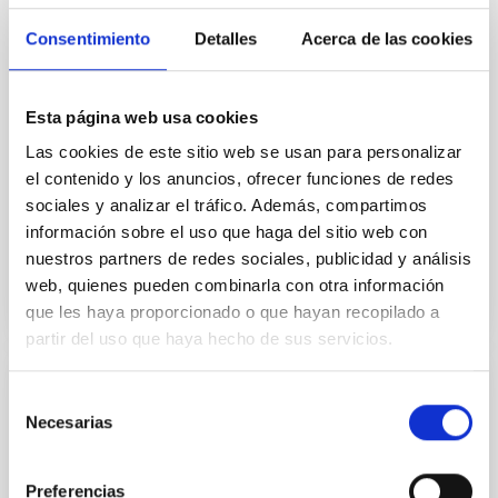
el principal encuentro nacional dedicado a la Industria
Consentimiento
Detalles
Acerca de las cookies
de la Ciencia. El equipo presenta los avances
científicos y tecnológicos del centro y refuerza
vínculos estratégicos con empresas, centros
tecnológicos e infraestructuras científicas
Esta página web usa cookies
internacionales. El IAC refuerza su presencia en el
Las cookies de este sitio web se usan para personalizar
mayor foro español de Industria de la Ciencia El Big
el contenido y los anuncios, ofrecer funciones de redes
Science Industry Forum Spain 2025, organizado por
sociales y analizar el tráfico. Además, compartimos
Fecha de publicación
04/12/2025 - 12:48:01
información sobre el uso que haga del sitio web con
nuestros partners de redes sociales, publicidad y análisis
web, quienes pueden combinarla con otra información
que les haya proporcionado o que hayan recopilado a
partir del uso que haya hecho de sus servicios.
Selección
NOTA DE PRENSA
Necesarias
de
El IAC, presente en la XVII Reunión
consentimiento
Científica de la Sociedad Española de
Preferencias
Astronomía con una amplia representación