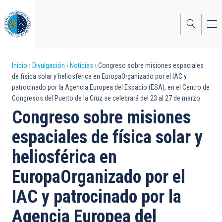
Pasar
al
contenido
principal
Sobrescribir
Inicio
Divulgación
Noticias
Congreso sobre misiones espaciales
de física solar y heliosférica en EuropaOrganizado por el IAC y
enlaces
patrocinado por la Agencia Europea del Espacio (ESA), en el Centro de
Congresos del Puerto de la Cruz se celebrará del 23 al 27 de marzo
de
Congreso sobre misiones
ayuda
espaciales de física solar y
a
heliosférica en
la
navegación
EuropaOrganizado por el
IAC y patrocinado por la
Agencia Europea del