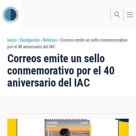
Pasar
al
contenido
principal
Sobrescribir
Inicio
Divulgación
Noticias
Correos emite un sello conmemorativo
por el 40 aniversario del IAC
enlaces
Correos emite un sello
de
conmemorativo por el 40
ayuda
aniversario del IAC
a
la
navegación