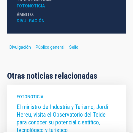
FOTONOTICIA
ÁMBITO
DIVULGACIÓN
Divulgación
Público general
Sello
Otras noticias relacionadas
FOTONOTICIA
El ministro de Industria y Turismo, Jordi
Hereu, visita el Observatorio del Teide
para conocer su potencial científico,
tecnológico y turístico