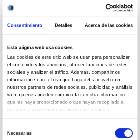
El ministro de Industria y Turismo, Jordi Hereu Boher,
realizó ayer una visita al Observatorio del Teide (OT),
en Tenerife, donde pudo conocer de primera mano la
Consentimiento
Detalles
Acerca de las cookies
labor científica, tecnológica y de innovación que se
desarrolla en este enclave astronómico, referente
internacional tanto en observación solar como
Esta página web usa cookies
nocturna. El ministro fue recibido por el director del
Instituto de Astrofísica de Canarias (IAC), Valentín
Las cookies de este sitio web se usan para personalizar
Martínez Pillet, y por la subdirectora, Eva Villaver
el contenido y los anuncios, ofrecer funciones de redes
Sobrino. A la visita también asistió el subdelegado del
sociales y analizar el tráfico. Además, compartimos
Gobierno en Santa Cruz de Tenerife, Jesús Javier
información sobre el uso que haga del sitio web con
Plata Vera, así como
nuestros partners de redes sociales, publicidad y análisis
Fecha de publicación
28/11/2025 - 13:12:12
web, quienes pueden combinarla con otra información
que les haya proporcionado o que hayan recopilado a
partir del uso que haya hecho de sus servicios.
Selección
Necesarias
de