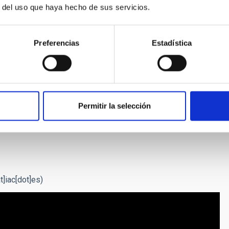
r del uso que haya hecho de sus servicios.
s para estrellas lejanas y, con ellas, puede medir con
iben a lo largo de los años sobre el cielo. Combinando toda
rupaciones de estrellas que están a la misma distancia y se
Preferencias
Estadística
lo real, sino en el espacio matemático. Una vez que los
 el Observatorio de Las Campanas (en Chile) y el Telescopio
achos (Garafía, La Palma) para caracterizar sus estrellas y
da, J. Borissova, A. Marco, R. Kurtev, “A massive open cluster
Permitir la selección
cal Society
, 24 de abril de 2021. DOI:
t]iac[dot]es)