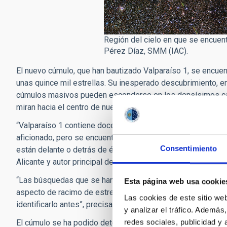
Región del cielo en que se encuentr
Pérez Díaz, SMM (IAC).
El nuevo cúmulo, que han bautizado Valparaíso 1, se encuent
unas quince mil estrellas. Su inesperado descubrimiento, e
cúmulos masivos pueden esconderse en los densísimos ca
miran hacia el centro de nuestra galaxia.
“Valparaíso 1 contiene docenas de estrellas suficientemen
aficionado, pero se encuentran perdidas en medio de una mu
Consentimiento
están delante o detrás de él, pero que camuflan la estructur
Alicante y autor principal del estudio,
Ignacio Negueruela.
“Las búsquedas que se han hecho en el pasado intentaban lo
Esta página web usa cookie
aspecto de racimo de estrellas que habitualmente presentan
Las cookies de este sitio we
identificarlo antes”, precisa
Ricardo Dorda
, investigador d
y analizar el tráfico. Ademá
redes sociales, publicidad y
El cúmulo se ha podido detectar gracias al satélite Gaia de