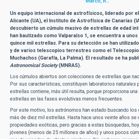
Marco, R…
Un equipo internacional de astrofísicos, liderado por e
Alicante (UA), el Instituto de Astrofísica de Canarias (I
descubierto un cúmulo masivo de estrellas de edad inte
han bautizado como Valparaíso 1, se encuentra a unos s
quince mil estrellas. Para su detección se han utilizad
y de varios telescopios terrestres como el Telescopio
Muchachos (Garafía, La Palma). El resultado se ha publ
Astronomical Society
(MNRAS).
Los cúmulos abiertos son colecciones de estrellas que naci
Por sus características, constituyen laboratorios naturales p
estrellas contiene, más útil resulta, porque proporciona un
estrellas en las fases evolutivas menos frecuentes.
Por este motivo, los astrónomos han estado buscando los 
más de diez mil estrellas. Hasta hace unos veinte años se
propiedades exóticas, pero gracias a estas búsquedas, h
jóvenes (menos de 25 millones de años) y unos pocos cúmu