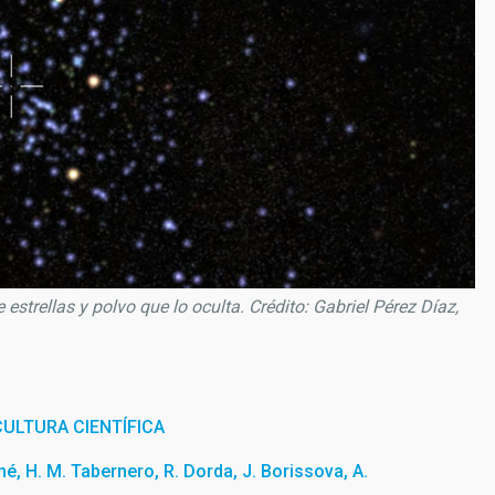
estrellas y polvo que lo oculta. Crédito: Gabriel Pérez Díaz,
ULTURA CIENTÍFICA
né, H. M. Tabernero, R. Dorda, J. Borissova, A.