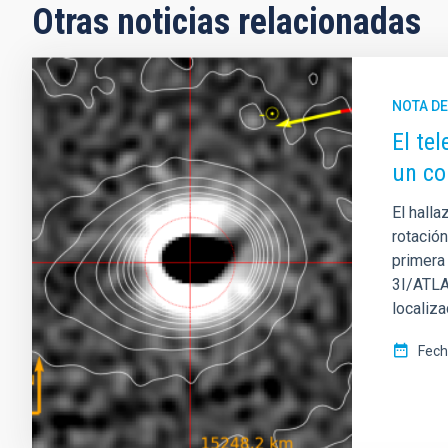
Otras noticias relacionadas
NOTA D
El te
un co
El halla
rotació
primera 
3I/ATLA
localiza
Fech