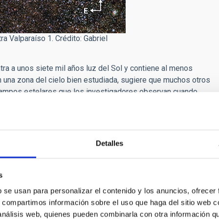
a Valparaíso 1. Crédito: Gabriel
ra a unos siete mil años luz del Sol y contiene al menos
n una zona del cielo bien estudiada, sugiere que muchos otros
mpos estelares que los investigadores observan cuando
te brillantes como para ser observables con un telescopio de
ltitud de estrellas que no pertenecen al cúmulo, sino que
Detalles
a del cúmulo”, explica el investigador de la Universidad de
calizar cúmulos abiertos, pero Valparaíso 1 no tiene el
s
 este tipo de estructuras. Por eso no ha sido posible
b se usan para personalizar el contenido y los anuncios, ofrecer
el IAC y coautor del estudio.
s, compartimos información sobre el uso que haga del sitio web 
 análisis web, quienes pueden combinarla con otra información q
 la Agencia Espacial Europea (ESA), un telescopio espacial que