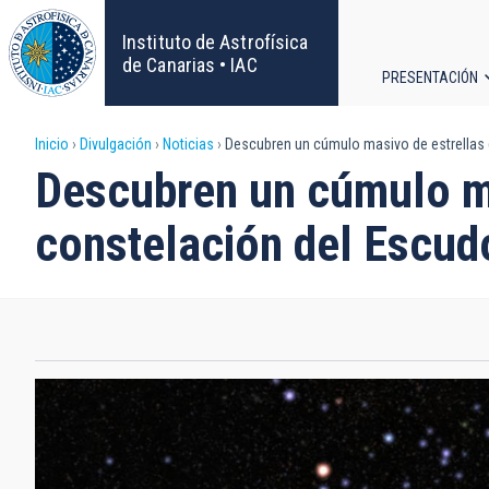
Pasar
al
Instituto de Astrofísica
contenido
de Canarias • IAC
PRESENTACIÓN
principal
Navega
Sobrescribir
Inicio
Divulgación
Noticias
Descubren un cúmulo masivo de estrellas 
principa
Descubren un cúmulo ma
enlaces
constelación del Escud
de
ayuda
a
la
navegación