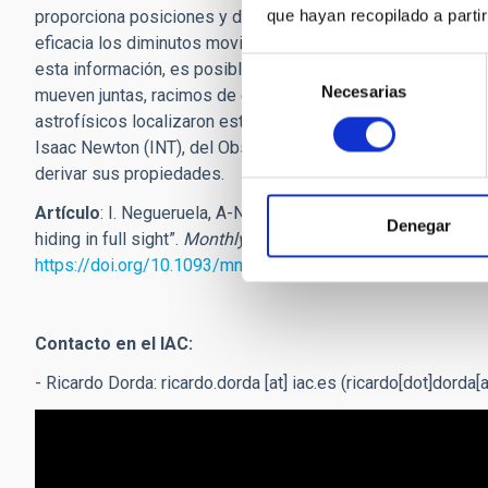
que hayan recopilado a parti
proporciona posiciones y distancias extremadamente precisa
eficacia los diminutos movimientos que las estrellas descr
Selección
esta información, es posible encontrar los cúmulos como ag
Necesarias
de
mueven juntas, racimos de estrellas que se ven no en el cie
consentimiento
astrofísicos localizaron este grupo, usaron telescopios en
Isaac Newton (INT), del Observatorio del Roque de los Much
derivar sus propiedades.
Artículo
: I. Negueruela, A-N. Chené, H. M. Tabernero, R. Dor
Denegar
hiding in full sight”.
Monthly Notices of the Royal Astronomi
https://doi.org/10.1093/mnras/stab1117
Contacto en el IAC:
- Ricardo Dorda:
ricardo.dorda
[at]
iac.es
(ricardo[dot]dorda[a