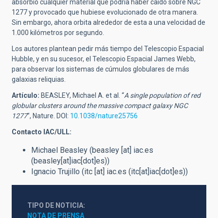
absorbió cualquier material que podría haber caído sobre NGC
1277 y provocado que hubiese evolucionado de otra manera.
Sin embargo, ahora orbita alrededor de esta a una velocidad de
1.000 kilómetros por segundo.
Los autores plantean pedir más tiempo del Telescopio Espacial
Hubble, y en su sucesor, el Telescopio Espacial James Webb,
para observar los sistemas de cúmulos globulares de más
galaxias reliquias.
Artículo:
BEASLEY, Michael A. et al. “
A single population of red
globular clusters around the massive compact galaxy NGC
1277
”, Nature. DOI:
10.1038/nature25756
Contacto IAC/ULL:
Michael Beasley (
beasley
[at]
iac.es
(beasley[at]iac[dot]es)
)
Ignacio Trujillo (
itc
[at]
iac.es
(itc[at]iac[dot]es)
)
TIPO DE NOTICIA
NOTA DE PRENSA