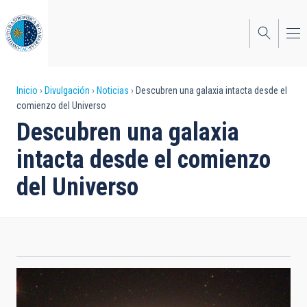
Pasar
al
contenido
principal
Sobrescribir
Inicio
Divulgación
Noticias
Descubren una galaxia intacta desde el
comienzo del Universo
enlaces
Descubren una galaxia
de
intacta desde el comienzo
ayuda
del Universo
a
la
navegación