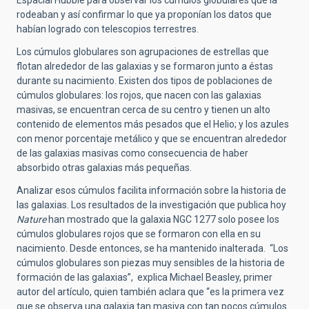
Espacial Hubble para observar los cúmulos globulares que la
rodeaban y así confirmar lo que ya proponían los datos que
habían logrado con telescopios terrestres.
Los cúmulos globulares son agrupaciones de estrellas que
flotan alrededor de las galaxias y se formaron junto a éstas
durante su nacimiento. Existen dos tipos de poblaciones de
cúmulos globulares: los rojos, que nacen con las galaxias
masivas, se encuentran cerca de su centro y tienen un alto
contenido de elementos más pesados que el Helio; y los azules
con menor porcentaje metálico y que se encuentran alrededor
de las galaxias masivas como consecuencia de haber
absorbido otras galaxias más pequeñas.
Analizar esos cúmulos facilita información sobre la historia de
las galaxias. Los resultados de la investigación que publica hoy
Nature
han mostrado que la galaxia NGC 1277 solo posee los
cúmulos globulares rojos que se formaron con ella en su
nacimiento. Desde entonces, se ha mantenido inalterada. “Los
cúmulos globulares son piezas muy sensibles de la historia de
formación de las galaxias”, explica Michael Beasley, primer
autor del artículo, quien también aclara que “es la primera vez
que se observa una galaxia tan masiva con tan pocos cúmulos