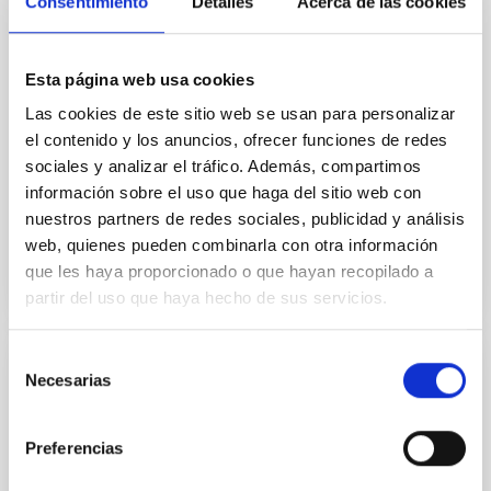
Consentimiento
Detalles
Acerca de las cookies
celebrado del 17 al 19 de febrero en Málaga. En esta
séptima edición, el foro internacional se consolida
como uno de los principales puntos de encuentro
para el sector de los pequeños satélites, bajo el lema
Esta página web usa cookies
“Secure Communications & Other Dual
Las cookies de este sitio web se usan para personalizar
Technologies”. IACTEC Espacio asiste como
el contenido y los anuncios, ofrecer funciones de redes
expositor con stand propio, donde presenta sus
principales
sociales y analizar el tráfico. Además, compartimos
información sobre el uso que haga del sitio web con
Fecha de publicación
19/02/2026 - 09:57:50
nuestros partners de redes sociales, publicidad y análisis
web, quienes pueden combinarla con otra información
que les haya proporcionado o que hayan recopilado a
partir del uso que haya hecho de sus servicios.
Selección
NOTA DE PRENSA
Necesarias
de
consentimiento
El cosmólogo Julio Navarro ofrecerá una
charla pública sobre los grandes desafíos
Preferencias
de la Física moderna