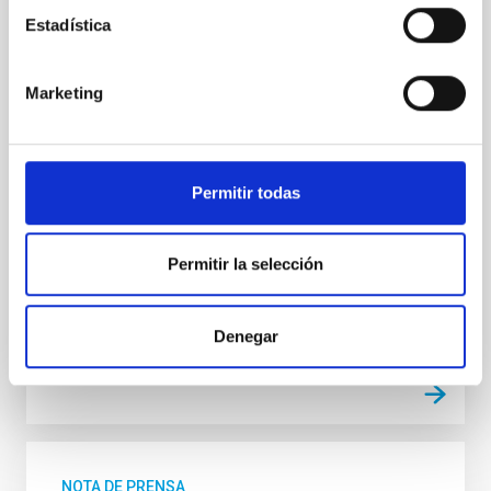
El reconocido investigador, invitado por el IAC dentro
Estadística
del programa Investigadores Visitantes Fundación
Occident, analizará las incógnitas que aún rodean al
origen y la evolución del Universo. El próximo 10 de
Marketing
julio, a las 17:00 horas, el Museo de la Ciencia y el
Cosmos acogerá la conferencia pública “Cosmología:
¿la pesadilla de la Física contemporánea?”, impartida
por el prestigioso astrónomo y cosmólogo Julio
Permitir todas
Navarro, profesor de la Universidad de Victoria, en
Canadá. La actividad se enmarca en su estancia en el
Instituto de Astrofísica de Canarias (IAC) dentro del
Permitir la selección
programa Investigadores
Fecha de publicación
03/07/2026 - 13:30:37
Denegar
NOTA DE PRENSA