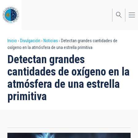
Pasar
al
contenido
principal
Sobrescribir
Inicio
Divulgación
Noticias
Detectan grandes cantidades de
oxígeno en la atmósfera de una estrella primitiva
enlaces
Detectan grandes
de
cantidades de oxígeno en la
ayuda
atmósfera de una estrella
a
primitiva
la
navegación