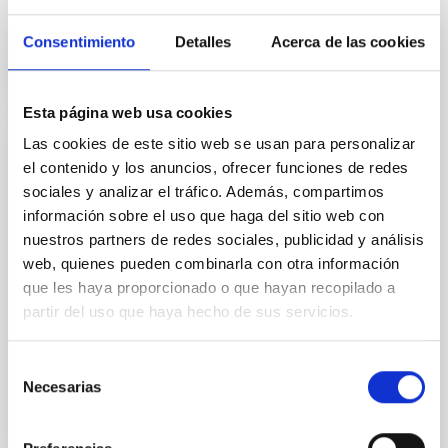
Fecha de publicación
19/12/2017
Consentimiento
Detalles
Acerca de las cookies
Esta página web usa cookies
Las cookies de este sitio web se usan para personalizar
NOTA DE PRENSA
el contenido y los anuncios, ofrecer funciones de redes
El IAC descubre una estrella en la Vía
sociales y analizar el tráfico. Además, compartimos
información sobre el uso que haga del sitio web con
Láctea que no debería existir
nuestros partners de redes sociales, publicidad y análisis
Su escaso contenido en metales, y en particular en
web, quienes pueden combinarla con otra información
Carbono, cuestiona los modelos actuales de
que les haya proporcionado o que hayan recopilado a
formación de estrellas de baja masa en el universo
partir del uso que haya hecho de sus servicios.
temprano.
Fecha de publicación
20/02/2018
Selección
Necesarias
de
consentimiento