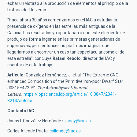
echar un vistazo a la producción de elementos al principio de la
historia del Universo.
"Hace ahora 30 años comenzamos en el IAC a estudiar la
presencia de oxígeno en las estrellas más antiguas de la
Galaxia. Los resultados ya apuntaban a que este elemento se
produjo de forma ingente en las primeras generaciones de
supernovas, pero entonces no pudimos imaginar que
llegaríamos a encontrar un caso tan espectacular como el de
esta estrella", concluye
Rafael Rebolo
, director del IAC y
coautor de este trabajo.
Artículo:
González Hernández, J. et al. "The Extreme CNO-
enhanced Composition of the Primitive Iron-poor Dwarf Star
J0815+4729*".
The Astrophysical Journal
Letters,
https://iopscience.iop.org/article/10.3847/2041-
8213/ab62ae
Contacto IAC:
Jonay I. González Hernández:
jonay@iac.es
Carlos Allende Prieto:
callende@iac.es