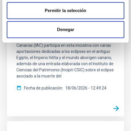
La Sociedad Española de Astronomía presenta “Un
Permitir la selección
mundo de eclipses”, un mapa digital que recoge más
de 100 elementos del patrimonio cultural de todo el
mundo, desde la antigüedad a la actualidad. Un
Denegar
recurso educativo abierto que conecta ciencia,
historia, arte y tradición. El Instituto de Astrofísica de
Canarias (IAC) participa en esta iniciativa con varias
aportaciones dedicadas a los eclipses en el antiguo
Egipto, el Imperio hitita y el mundo aborigen canario,
además de una entrada elaborada con el Instituto de
Ciencias del Patrimonio (Incipit-CSIC) sobre el eclipse
asociado a la muerte del
Fecha de publicación
18/06/2026 - 12:49:24