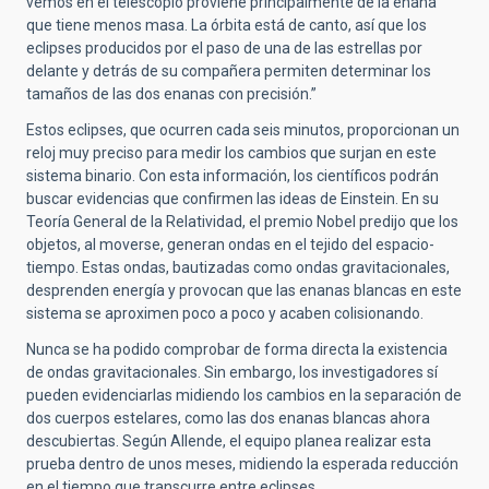
vemos en el telescopio proviene principalmente de la enana
que tiene menos masa. La órbita está de canto, así que los
eclipses producidos por el paso de una de las estrellas por
delante y detrás de su compañera permiten determinar los
tamaños de las dos enanas con precisión.”
Estos eclipses, que ocurren cada seis minutos, proporcionan un
reloj muy preciso para medir los cambios que surjan en este
sistema binario. Con esta información, los científicos podrán
buscar evidencias que confirmen las ideas de Einstein. En su
Teoría General de la Relatividad, el premio Nobel predijo que los
objetos, al moverse, generan ondas en el tejido del espacio-
tiempo. Estas ondas, bautizadas como ondas gravitacionales,
desprenden energía y provocan que las enanas blancas en este
sistema se aproximen poco a poco y acaben colisionando.
Nunca se ha podido comprobar de forma directa la existencia
de ondas gravitacionales. Sin embargo, los investigadores sí
pueden evidenciarlas midiendo los cambios en la separación de
dos cuerpos estelares, como las dos enanas blancas ahora
descubiertas. Según Allende, el equipo planea realizar esta
prueba dentro de unos meses, midiendo la esperada reducción
en el tiempo que transcurre entre eclipses.