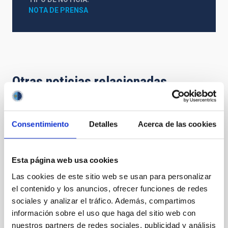
NOTA DE PRENSA
Otras noticias relacionadas
NOTA DE PRENSA
Consentimiento
Detalles
Acerca de las cookies
Diana Morant preside el Consejo Rector
del IAC, donde destaca que el Gobierno de
España aportará 3,5 M€ extraordinarios en
Esta página web usa cookies
2026 para su actividad
Las cookies de este sitio web se usan para personalizar
el contenido y los anuncios, ofrecer funciones de redes
La ministra ha felicitado al IAC por haber recuperado
sociales y analizar el tráfico. Además, compartimos
este año la acreditación como Centro de Excelencia
información sobre el uso que haga del sitio web con
Severo Ochoa para el periodo 2026-2029, el mayor
reconocimiento científico que puede recibir un centro
nuestros partners de redes sociales, publicidad y análisis