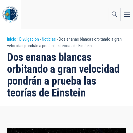
Pasar
al
contenido
principal
Sobrescribir
Inicio
Divulgación
Noticias
Dos enanas blancas orbitando a gran
velocidad pondrán a prueba las teorías de Einstein
enlaces
Dos enanas blancas
de
orbitando a gran velocidad
ayuda
pondrán a prueba las
a
teorías de Einstein
la
navegación