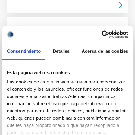
NOTA DE PRENSA
El IAC consolida su compromiso con la
Igualdad
Consentimiento
Detalles
Acerca de las cookies
El Instituto de Astrofísica de Canaria (IAC) consolida
su compromiso en materia de Igualdad y,
coincidiendo con la conmemoración del 8M, Día
Esta página web usa cookies
Internacional de la Mujer, presenta su IV Plan de
Las cookies de este sitio web se usan para personalizar
Igualdad. Este documento recoge el trabajo activo del
el contenido y los anuncios, ofrecer funciones de redes
IAC por el fomento de la Igualdad y la Equidad en el
ámbito laboral e institucional al tiempo que propone
sociales y analizar el tráfico. Además, compartimos
las medidas concretas que materializarán el mismo.
información sobre el uso que haga del sitio web con
El IAC ha sido pionero en instaurar políticas de
nuestros partners de redes sociales, publicidad y análisis
Igualdad en el ámbito de la ciencia en España. De
web, quienes pueden combinarla con otra información
hecho, antes de que se aprobara la Ley Orgánica
que les haya proporcionado o que hayan recopilado a
3/2007, para la igualdad efectiva de mujeres y
partir del uso que haya hecho de sus servicios.