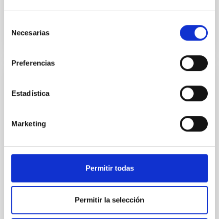
Fecha de publicación
07/03/2025 - 10:00:00
Selección
Necesarias
de
consentimiento
Preferencias
NOTA DE PRENSA
Estadística
El proyecto “Amanar, bajo el mismo cielo”:
Astronomía para la paz y el desarrollo
Marketing
“Amanar: bajo el mismo cielo” es una iniciativa de
GalileoMobile en colaboración con la Asociación
Canarias de Amistad con el Pueblo Saharaui
(ACAPS), financiado por la Unión Astronómica
Permitir todas
Internacional (IAU), a través de su Oficina de
Astronomía para el Desarrollo y las celebraciones de
su centenario, y el Instituto de Astrofísica de
Permitir la selección
Canarias (IAC). El próximo martes 15 de octubre
comienza la segunda parte del proyecto en la que un