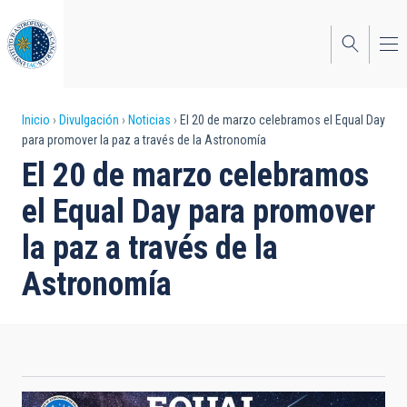
Pasar
al
contenido
principal
Sobrescribir
Inicio
Divulgación
Noticias
El 20 de marzo celebramos el Equal Day
para promover la paz a través de la Astronomía
enlaces
El 20 de marzo celebramos
de
el Equal Day para promover
ayuda
la paz a través de la
a
Astronomía
la
navegación