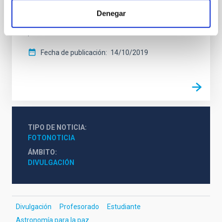
equipo internacional de astrónomos y educadores
viajará a los campos de refugiados en Tinduf para
Denegar
realizar actividades de divulgación con estudiantes y
profesores
Fecha de publicación
14/10/2019
TIPO DE NOTICIA
FOTONOTICIA
ÁMBITO
DIVULGACIÓN
Divulgación
Profesorado
Estudiante
Astronomía para la paz