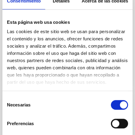
Consentimiento
Detalles
Acerca de las cookies
Programme Committee (SPC) de la Agencia Espacial
Europea (ESA), es el órgano que decide cómo deben
gestionarse y para qué los fondos asignados al
programa de ciencia de la ESA. La cita reúne en
Esta página web usa cookies
Tenerife a representantes de los 23 estados
Las cookies de este sitio web se usan para personalizar
miembros de la ESA y a especialistas implicados en
el contenido y los anuncios, ofrecer funciones de redes
la planificación, selección y seguimiento de los
proyectos científicos que definirán la ciencia espacial
sociales y analizar el tráfico. Además, compartimos
información sobre el uso que haga del sitio web con
Fecha de publicación
10/06/2026 - 15:07:35
nuestros partners de redes sociales, publicidad y análisis
web, quienes pueden combinarla con otra información
que les haya proporcionado o que hayan recopilado a
partir del uso que haya hecho de sus servicios.
Selección
Necesarias
NOTA DE PRENSA
de
consentimiento
El IAC participa en una reflexión entre la
conexión entre el cielo y la naturaleza con
Preferencias
motivo del 8M en el Museo de la Ciencia y