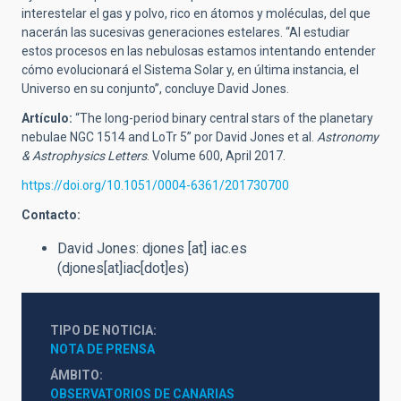
interestelar el gas y polvo, rico en átomos y moléculas, del que
nacerán las sucesivas generaciones estelares. “Al estudiar
estos procesos en las nebulosas estamos intentando entender
cómo evolucionará el Sistema Solar y, en última instancia, el
Universo en su conjunto”, concluye David Jones.
Artículo:
“The long-period binary central stars of the planetary
nebulae NGC 1514 and LoTr 5” por David Jones et al.
Astronomy
& Astrophysics Letters
. Volume 600, April 2017.
https://doi.org/10.1051/0004-6361/201730700
Contacto:
David Jones:
djones
[at]
iac.es
(djones[at]iac[dot]es)
TIPO DE NOTICIA
NOTA DE PRENSA
ÁMBITO
OBSERVATORIOS DE CANARIAS