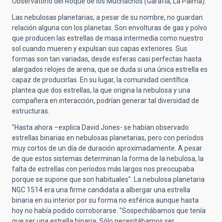
Observatorio del Roque de los Muchachos (Garafía, La Palma).
Las nebulosas planetarias, a pesar de su nombre, no guardan
relación alguna con los planetas. Son envolturas de gas y polvo
que producen las estrellas de masa intermedia como nuestro
sol cuando mueren y expulsan sus capas exteriores. Sus
formas son tan variadas, desde esferas casi perfectas hasta
alargados relojes de arena, que se duda si una única estrella es
capaz de producirlas. En su lugar, la comunidad científica
plantea que dos estrellas, la que origina la nebulosa y una
compañera en interacción, podrían generar tal diversidad de
estructuras.
"Hasta ahora –explica David Jones- se habían observado
estrellas binarias en nebulosas planetarias, pero con períodos
muy cortos de un día de duración aproximadamente. A pesar
de que estos sistemas determinan la forma de la nebulosa, la
falta de estrellas con períodos más largos nos preocupaba
porque se supone que son habituales". La nebulosa planetaria
NGC 1514 era una firme candidata a albergar una estrella
binaria en su interior por su forma no esférica aunque hasta
hoy no había podido corroborarse. "Sospechábamos que tenía
que ser una estrella binaria. Sólo necesitábamos ser