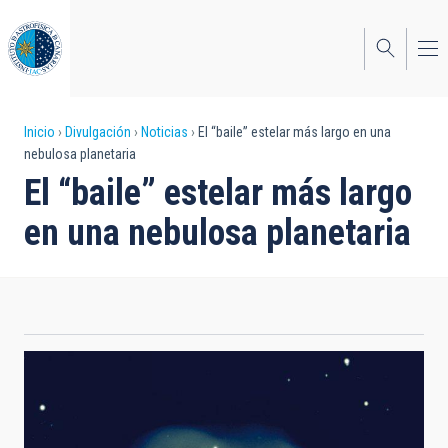
Pasar
al
contenido
principal
Sobrescribir
Inicio
Divulgación
Noticias
El “baile” estelar más largo en una
nebulosa planetaria
enlaces
El “baile” estelar más largo
de
en una nebulosa planetaria
ayuda
a
la
navegación